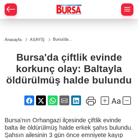
Bursa'da
Anasayfa
ASAYİŞ
çiftlik
evinde
korkunç
Bursa'da çiftlik evinde
olay:
Baltayla
korkunç olay: Baltayla
öldürülmüş
halde
bulundu
öldürülmüş halde bulundu
Bursa'nın Orhangazi ilçesinde çiftlik evinde
balta ile öldürülmüş halde erkek şahıs bulundu.
Şahsın ailesinin 3 gün önce emniyete kayıp