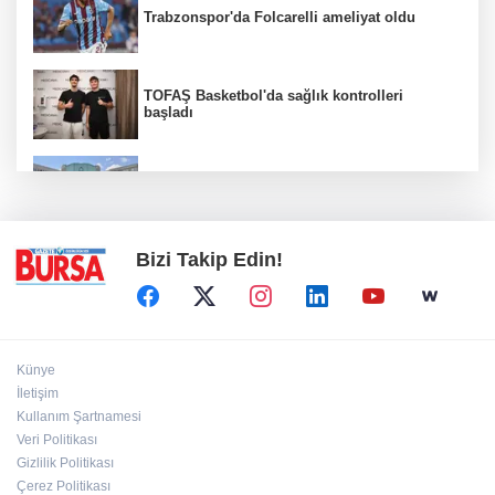
Trabzonspor'da Folcarelli ameliyat oldu
TOFAŞ Basketbol'da sağlık kontrolleri
başladı
Erguvan Bayramı minyatür sanatıyla
geleceğe taşınacak
Bizi Takip Edin!
Künye
İletişim
Kullanım Şartnamesi
Veri Politikası
Gizlilik Politikası
Çerez Politikası