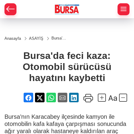
Bursa'da
Anasayfa
ASAYİŞ
feci
kaza:
Otomobil
Bursa'da feci kaza:
sürücüsü
hayatını
Otomobil sürücüsü
kaybetti
hayatını kaybetti
Bursa’nın Karacabey ilçesinde kamyon ile
otomobilin kafa kafaya çarpışması sonucunda
ağır yaralı olarak hastaneye kaldırılan araç