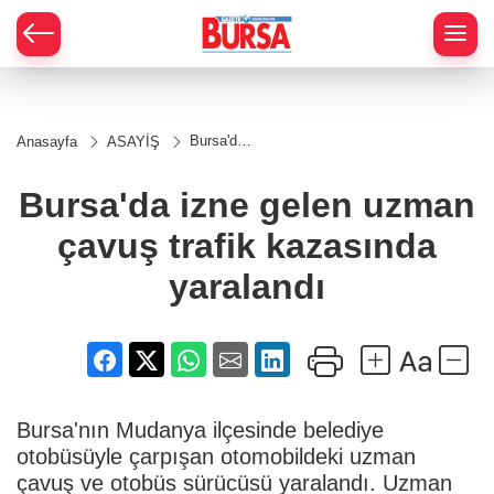
Bursa'da
Anasayfa
ASAYİŞ
izne gelen
uzman
çavuş
Bursa'da izne gelen uzman
trafik
kazasında
çavuş trafik kazasında
yaralandı
yaralandı
Bursa'nın Mudanya ilçesinde belediye
otobüsüyle çarpışan otomobildeki uzman
çavuş ve otobüs sürücüsü yaralandı. Uzman