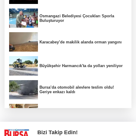
Osmangazi Belediyesi Çocukları Sporla
Buluşturuyor
Karacabey’de makilik alanda orman yangını
Büyükşehir Harmancık'ta da yolları yeniliyor
Bursa’da otomobil alevlere teslim oldu!
Geriye enkazı kaldı
Nilüfer'de kent rehberi ve imar durumu
sorgulama yenilendi
Bizi Takip Edin!