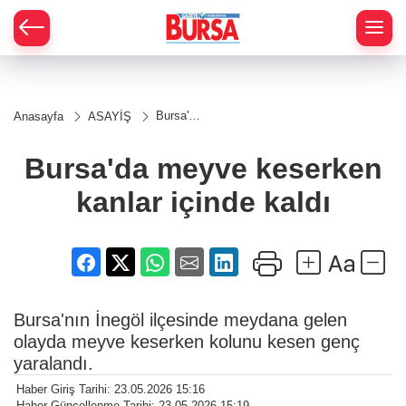
Bursa'da
Anasayfa
ASAYİŞ
meyve
keserken
kanlar
Bursa'da meyve keserken
içinde
kaldı
kanlar içinde kaldı
Bursa'nın İnegöl ilçesinde meydana gelen
olayda meyve keserken kolunu kesen genç
yaralandı.
Haber Giriş Tarihi: 23.05.2026 15:16
Haber Güncellenme Tarihi: 23.05.2026 15:19