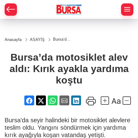
Bursa’da
Anasayfa
ASAYİŞ
motosiklet
alev aldı:
Kırık
Bursa’da motosiklet alev
ayakla
yardıma
aldı: Kırık ayakla yardıma
koştu
koştu
Bursa’da seyir halindeki bir motosiklet alevlere
teslim oldu. Yangını söndürmek için yardıma
kırık ayağıyla koşan vatandaş yetişti.