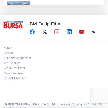
Erguvan Bayramı minyatür sanatıyla
geleceğe taşınacak
Bizi Takip Edin!
Künye
İletişim
Kullanım Şartnamesi
Veri Politikası
Gizlilik Politikası
Çerez Politikası
RESMİ İLANLAR
HABER YAZILIMI
ve TURKTICARET.NET projesidir Copyright© 2006-2026