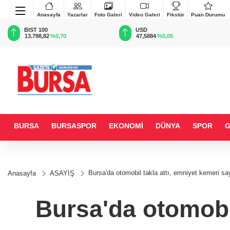
Anasayfa
Yazarlar
Foto Galeri
Video Galeri
Fikstür
Puan Durumu
BIST 100
USD
13.798,82
%0,70
47,5884
%0,05
BURSA
BURSASPOR
EKONOMİ
DÜNYA
SPOR
Bursa'da otomobil takla attı, emniyet kemeri sa
Anasayfa
ASAYİŞ
Bursa'da otomobi