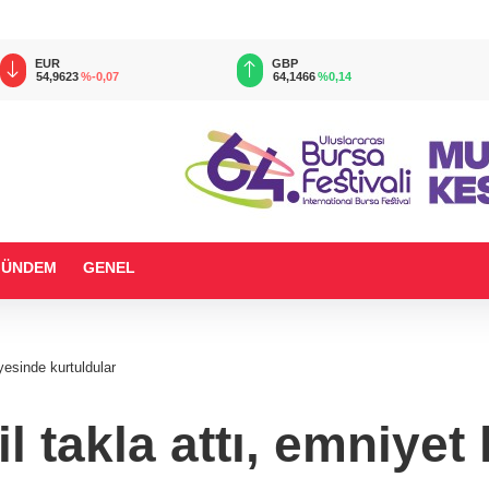
EUR
GBP
54,9623
%-0,07
64,1466
%0,14
GÜNDEM
GENEL
yesinde kurtuldular
l takla attı, emniyet