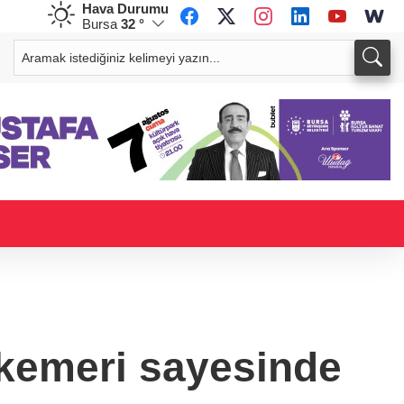
Hava Durumu
Bursa
32 °
CHF
CAD
58,5848
%-0,58
33,9529
%0,02
 kemeri sayesinde