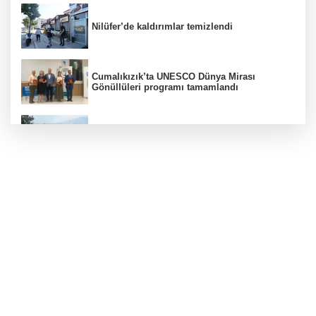
Nilüfer’de kaldırımlar temizlendi
Cumalıkızık’ta UNESCO Dünya Mirası
Gönüllüleri programı tamamlandı
Bursa'da orman yangınına havadan ve
karadan müdahale