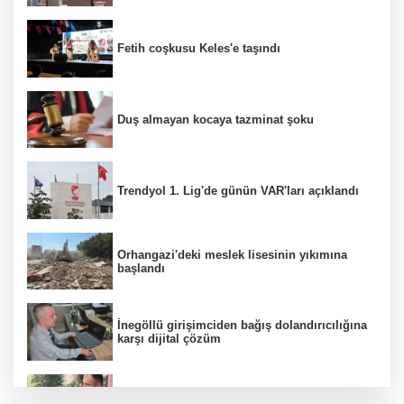
Fetih coşkusu Keles'e taşındı
Duş almayan kocaya tazminat şoku
Trendyol 1. Lig'de günün VAR'ları açıklandı
Orhangazi'deki meslek lisesinin yıkımına
başlandı
İnegöllü girişimciden bağış dolandırıcılığına
karşı dijital çözüm
Yağmur suyu giderine sıkışan kediyi itfaiye