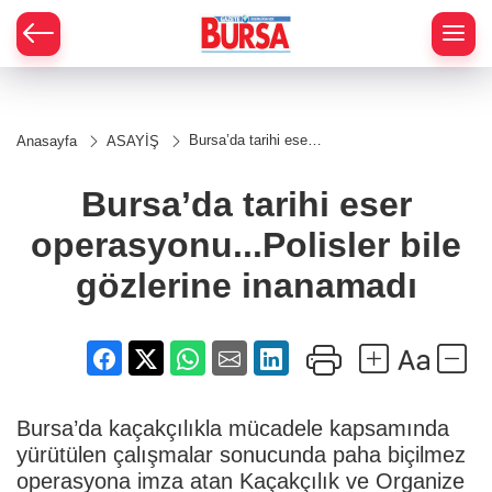
Bursa’da tarihi eser
Anasayfa
ASAYİŞ
operasyonu...Polisler
bile gözlerine
inanamadı
Bursa’da tarihi eser
operasyonu...Polisler bile
gözlerine inanamadı
Bursa’da kaçakçılıkla mücadele kapsamında
yürütülen çalışmalar sonucunda paha biçilmez
operasyona imza atan Kaçakçılık ve Organize