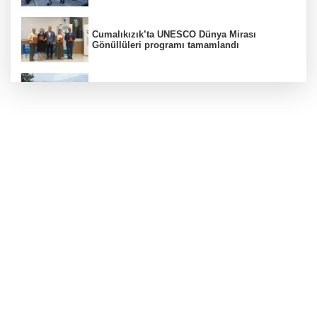
Cumalıkızık’ta UNESCO Dünya Mirası
Gönüllüleri programı tamamlandı
Bursa'da orman yangınına havadan ve
karadan müdahale