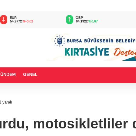
EUR
GBP
54,9772
%-0,02
64,1922
%0,07
GÜNDEM
GENEL
1 yaralı
urdu, motosikletliler 