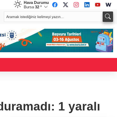
Hava Durumu
Bursa
32 °
CHF
CAD
58,6683
%0,19
34,0143
%0,18
duramadı: 1 yaralı