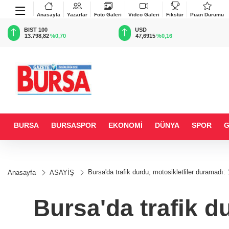
Anasayfa
Yazarlar
Foto Galeri
Video Galeri
Fikstür
Puan Durumu
BIST 100
USD
13.798,82
%0,70
47,6915
%0,16
BURSA
BURSASPOR
EKONOMİ
DÜNYA
SPOR
Bursa'da trafik durdu, motosikletliler duramadı: 
Anasayfa
ASAYİŞ
Bursa'da trafik d