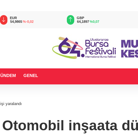
EUR
GBP
54,9865
%-0,02
64,1897
%0,07
GÜNDEM
GENEL
işi yaralandı
 Otomobil inşaata dü