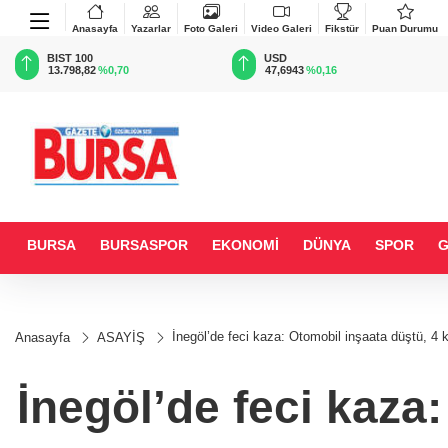
Anasayfa
Yazarlar
Foto Galeri
Video Galeri
Fikstür
Puan Durumu
BIST 100
USD
13.798,82
%0,70
47,6943
%0,16
BURSA
BURSASPOR
EKONOMİ
DÜNYA
SPOR
İnegöl’de feci kaza: Otomobil inşaata düştü, 4 k
Anasayfa
ASAYİŞ
İnegöl’de feci kaza: