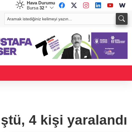
Hava Durumu
Bursa
32 °
CHF
CAD
58,6862
%0,21
34,0236
%0,20
ştü, 4 kişi yaralandı