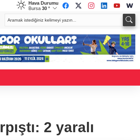
Hava Durumu
Bursa
30 °
CHF
CAD
58,8708
%0,53
34,0208
%0,20
pıştı: 2 yaralı