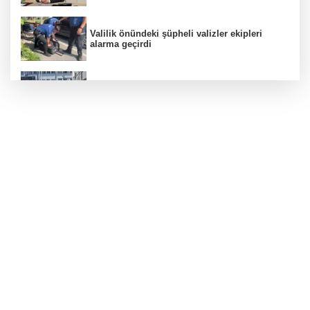
Valilik önündeki şüpheli valizler ekipleri
alarma geçirdi
Bursa'da kara para aklayan şahıslara baskın