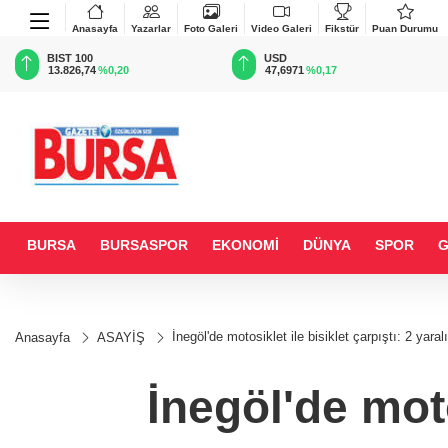
Anasayfa
Yazarlar
Foto Galeri
Video Galeri
Fikstür
Puan Durumu
BIST 100
USD
13.826,74
%0,20
47,6971
%0,17
BURSA
BURSASPOR
EKONOMİ
DÜNYA
SPOR
İnegöl'de motosiklet ile bisiklet çarpıştı: 2 yaralı
Anasayfa
ASAYİŞ
İnegöl'de moto