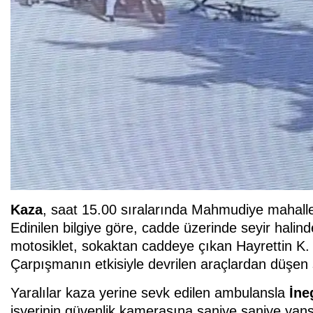
Kaza
, saat 15.00 sıralarında Mahmudiye mahal
Edinilen bilgiye göre, cadde üzerinde seyir hali
motosiklet, sokaktan caddeye çıkan Hayrettin K. (6
Çarpışmanın etkisiyle devrilen araçlardan düşen 
Yaralılar kaza yerine sevk edilen ambulansla
İne
işyerinin güvenlik kamerasına saniye saniye yansıd