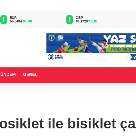
EUR
GBP
55,0404
%0,06
64,1728
%0,01
GÜNDEM
GENEL
siklet ile bisiklet çar