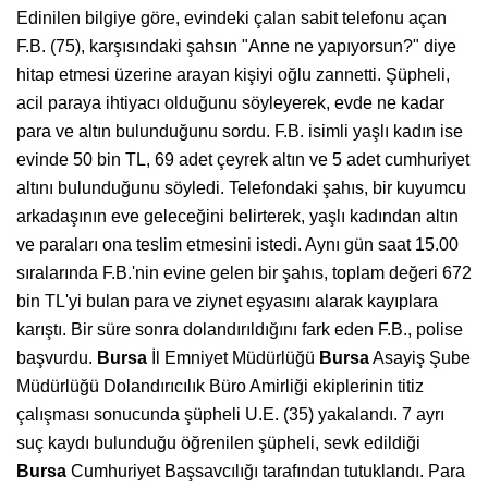
Edinilen bilgiye göre, evindeki çalan sabit telefonu açan
F.B. (75), karşısındaki şahsın "Anne ne yapıyorsun?" diye
hitap etmesi üzerine arayan kişiyi oğlu zannetti. Şüpheli,
acil paraya ihtiyacı olduğunu söyleyerek, evde ne kadar
para ve altın bulunduğunu sordu. F.B. isimli yaşlı kadın ise
evinde 50 bin TL, 69 adet çeyrek altın ve 5 adet cumhuriyet
altını bulunduğunu söyledi. Telefondaki şahıs, bir kuyumcu
arkadaşının eve geleceğini belirterek, yaşlı kadından altın
ve paraları ona teslim etmesini istedi. Aynı gün saat 15.00
sıralarında F.B.'nin evine gelen bir şahıs, toplam değeri 672
bin TL'yi bulan para ve ziynet eşyasını alarak kayıplara
karıştı. Bir süre sonra dolandırıldığını fark eden F.B., polise
başvurdu.
Bursa
İl Emniyet Müdürlüğü
Bursa
Asayiş Şube
Müdürlüğü Dolandırıcılık Büro Amirliği ekiplerinin titiz
çalışması sonucunda şüpheli U.E. (35) yakalandı. 7 ayrı
suç kaydı bulunduğu öğrenilen şüpheli, sevk edildiği
Bursa
Cumhuriyet Başsavcılığı tarafından tutuklandı. Para