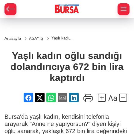
Yaşlı kadın
Anasayfa
ASAYİŞ
oğlu sandığı
dolandırıcıya
672 bin lira
Yaşlı kadın oğlu sandığı
kaptırdı
dolandırıcıya 672 bin lira
kaptırdı
Bursa'da yaşlı kadın, kendisini telefonla
arayarak "Anne ne yapıyorsun?" diyen kişiyi
oğlu sanarak, yaklaşık 672 bin lira değerindeki