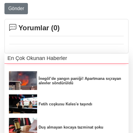
Gönder
Yorumlar (
0
)
En Çok Okunan Haberler
İnegöl’de yangın paniği! Apartmana sıçrayan
alevler söndürüldü
Fetih coşkusu Keles'e taşındı
Duş almayan kocaya tazminat şoku