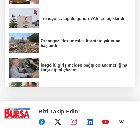
Trendyol 1. Lig'de günün VAR'ları açıklandı
Orhangazi'deki meslek lisesinin yıkımına
başlandı
İnegöllü girişimciden bağış dolandırıcılığına
karşı dijital çözüm
Yağmur suyu giderine sıkışan kediyi itfaiye
kurtardı
Bizi Takip Edin!