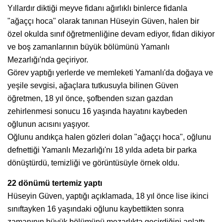
Yıllardır diktiği meyve fidanı ağırlıklı binlerce fidanla
"ağaççı hoca" olarak tanınan Hüseyin Güven, halen bir
özel okulda sınıf öğretmenliğine devam ediyor, fidan dikiyor
ve boş zamanlarının büyük bölümünü Yamanlı
Mezarlığı'nda geçiriyor.
Görev yaptığı yerlerde ve memleketi Yamanlı'da doğaya ve
yeşile sevgisi, ağaçlara tutkusuyla bilinen Güven
öğretmen, 18 yıl önce, şofbenden sızan gazdan
zehirlenmesi sonucu 16 yaşında hayatını kaybeden
oğlunun acısını yaşıyor.
Oğlunu andıkça halen gözleri dolan "ağaççı hoca", oğlunu
defnettiği Yamanlı Mezarlığı'nı 18 yılda adeta bir parka
dönüştürdü, temizliği ve görüntüsüyle örnek oldu.
22 dönümü tertemiz yaptı
Hüseyin Güven, yaptığı açıklamada, 18 yıl önce lise ikinci
sınıftayken 16 yaşındaki oğlunu kaybettikten sonra
zamanının büyük bölümünü mezarlıkta geçirdiğini anlattı.