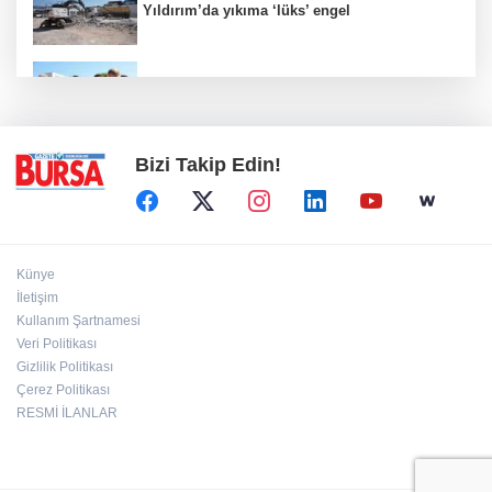
Yıldırım’da yıkıma ‘lüks’ engel
Biba müjdeyi verdi: Bu ay hizmete açılıyor
Bizi Takip Edin!
Künye
İletişim
Kullanım Şartnamesi
Veri Politikası
Gizlilik Politikası
Çerez Politikası
RESMİ İLANLAR