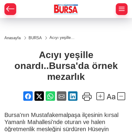
Acıyı yeşille
Anasayfa
BURSA
onardı..Bursa'da
örnek mezarlık
Acıyı yeşille
onardı..Bursa'da örnek
mezarlık
Bursa'nın Mustafakemalpaşa ilçesinin kırsal
Yamanlı Mahallesi'nde oturan ve halen
öğretmenlik mesleğini sürdüren Hüseyin