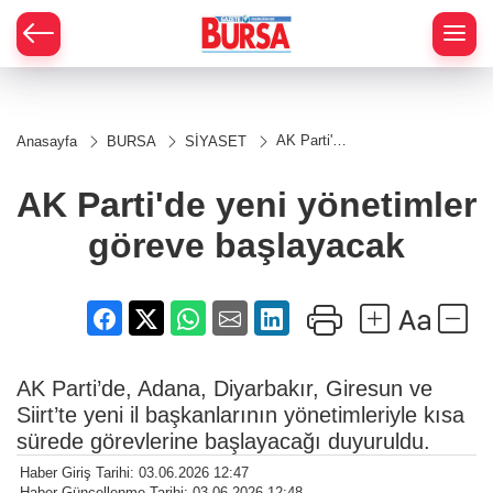
AK Parti'de
Anasayfa
BURSA
SİYASET
yeni
yönetimler
göreve
AK Parti'de yeni yönetimler
başlayacak
göreve başlayacak
AK Parti’de, Adana, Diyarbakır, Giresun ve
Siirt’te yeni il başkanlarının yönetimleriyle kısa
sürede görevlerine başlayacağı duyuruldu.
Haber Giriş Tarihi: 03.06.2026 12:47
Haber Güncellenme Tarihi: 03.06.2026 12:48