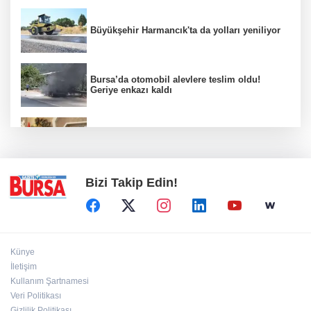
Büyükşehir Harmancık'ta da yolları yeniliyor
Bursa’da otomobil alevlere teslim oldu!
Geriye enkazı kaldı
Nilüfer'de kent rehberi ve imar durumu
sorgulama yenilendi
Bizi Takip Edin!
Künye
İletişim
Kullanım Şartnamesi
Veri Politikası
Gizlilik Politikası