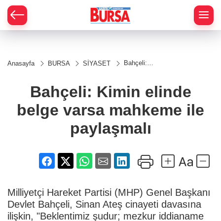
Bahçeli:
Anasayfa
BURSA
SİYASET
Kimin
elinde
belge
Bahçeli: Kimin elinde
varsa
mahkeme
belge varsa mahkeme ile
ile
paylaşmalı
paylaşmalı
Milliyetçi Hareket Partisi (MHP) Genel Başkanı
Devlet Bahçeli, Sinan Ateş cinayeti davasına
ilişkin, "Beklentimiz şudur; mezkur iddianame