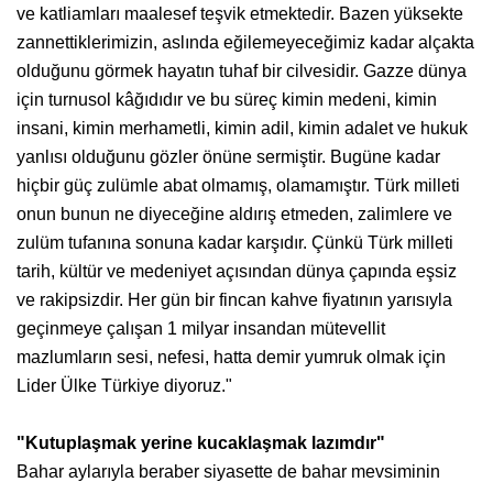
ve katliamları maalesef teşvik etmektedir. Bazen yüksekte
zannettiklerimizin, aslında eğilemeyeceğimiz kadar alçakta
olduğunu görmek hayatın tuhaf bir cilvesidir. Gazze dünya
için turnusol kâğıdıdır ve bu süreç kimin medeni, kimin
insani, kimin merhametli, kimin adil, kimin adalet ve hukuk
yanlısı olduğunu gözler önüne sermiştir. Bugüne kadar
hiçbir güç zulümle abat olmamış, olamamıştır. Türk milleti
onun bunun ne diyeceğine aldırış etmeden, zalimlere ve
zulüm tufanına sonuna kadar karşıdır. Çünkü Türk milleti
tarih, kültür ve medeniyet açısından dünya çapında eşsiz
ve rakipsizdir. Her gün bir fincan kahve fiyatının yarısıyla
geçinmeye çalışan 1 milyar insandan mütevellit
mazlumların sesi, nefesi, hatta demir yumruk olmak için
Lider Ülke Türkiye diyoruz."
"Kutuplaşmak yerine kucaklaşmak lazımdır"
Bahar aylarıyla beraber siyasette de bahar mevsiminin