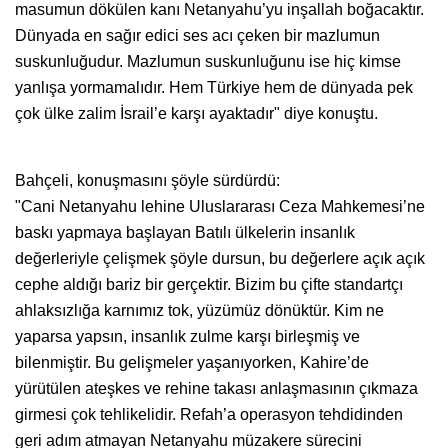
masumun dökülen kanı Netanyahu’yu inşallah boğacaktır.
Dünyada en sağır edici ses acı çeken bir mazlumun
suskunluğudur. Mazlumun suskunluğunu ise hiç kimse
yanlışa yormamalıdır. Hem Türkiye hem de dünyada pek
çok ülke zalim İsrail’e karşı ayaktadır" diye konuştu.
Bahçeli, konuşmasını şöyle sürdürdü:
"Cani Netanyahu lehine Uluslararası Ceza Mahkemesi’ne
baskı yapmaya başlayan Batılı ülkelerin insanlık
değerleriyle çelişmek şöyle dursun, bu değerlere açık açık
cephe aldığı bariz bir gerçektir. Bizim bu çifte standartçı
ahlaksızlığa karnımız tok, yüzümüz dönüktür. Kim ne
yaparsa yapsın, insanlık zulme karşı birleşmiş ve
bilenmiştir. Bu gelişmeler yaşanıyorken, Kahire’de
yürütülen ateşkes ve rehine takası anlaşmasının çıkmaza
girmesi çok tehlikelidir. Refah’a operasyon tehdidinden
geri adım atmayan Netanyahu müzakere sürecini