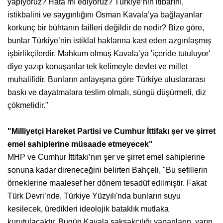
yapıyoruz? Hata mı ediyoruz? Türkiye’nin itibarını,
istikbalini ve saygınlığını Osman Kavala’ya bağlayanlar
korkunç bir bühtanın failleri değildir de nedir? Bize göre,
bunlar Türkiye’nin istiklal haklarına kast eden azgınlaşmış
işbirlikçilerdir. Mahkum olmuş Kavala’ya 'içeride tutuluyor'
diye yazıp konuşanlar tek kelimeyle devlet ve millet
muhalifidir. Bunların anlayışına göre Türkiye uluslararası
baskı ve dayatmalara teslim olmalı, süngü düşürmeli, diz
çökmelidir."
"Milliyetçi Hareket Partisi ve Cumhur İttifakı şer ve şirret
emel sahiplerine müsaade etmeyecek"
MHP ve Cumhur İttifakı’nın şer ve şirret emel sahiplerine
sonuna kadar direneceğini belirten Bahçeli, "Bu sefillerin
örneklerine maalesef her dönem tesadüf edilmiştir. Fakat
Türk Devri’nde, Türkiye Yüzyılı'nda bunların suyu
kesilecek, üredikleri ideolojik bataklık mutlaka
kurutulacaktır. Bugün Kavala şakşakçılığı yapanların, yarın