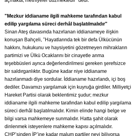
açmakta, methiyeler düzmektedir" dedi.
"Mezkur iddianame ilgili mahkeme tarafından kabul
edilip yargılama süreci derhâl başlatılmalıdır"
Sinan Ateş davasında hazırlanan iddianameye ilişkin
konuşan Bahçeli, "Hayatlarında tek bir defa Ülkücünün
hakkını, hukukunu ve haysiyetini gözetmeyen mihrakların
partimizi ve Ülkü Ocaklarını bir cinayetle anma
teşebbüsleri ayrıca değerlendirilmesi gereken şerefsizce
bir saldırganlıktır. Bugüne kadar niye iddianame
hazırlanmadı diye sordular. İddianame hazırlandı, içi boş
dediler. Davamızı yargılamak için kuyruğa girdiler. Milliyetçi
Hareket Partisi olarak beklentimiz şudur; mezkur
iddianame ilgili mahkeme tarafından kabul edilip yargılama
süreci derhâl başlatılmalıdır. Kimin elinde hangi belge ve
bilgi varsa mahkemeye sunmalıdır. Hatta şahit olarak
dinlenmek isteyenlere mahkeme kapısı açılmalıdır.
CHP’sinden İP’ine kadar malum partiler neyi biliyorsa