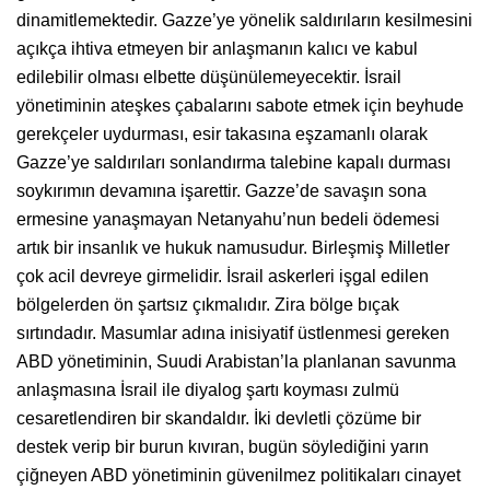
dinamitlemektedir. Gazze’ye yönelik saldırıların kesilmesini
açıkça ihtiva etmeyen bir anlaşmanın kalıcı ve kabul
edilebilir olması elbette düşünülemeyecektir. İsrail
yönetiminin ateşkes çabalarını sabote etmek için beyhude
gerekçeler uydurması, esir takasına eşzamanlı olarak
Gazze’ye saldırıları sonlandırma talebine kapalı durması
soykırımın devamına işarettir. Gazze’de savaşın sona
ermesine yanaşmayan Netanyahu’nun bedeli ödemesi
artık bir insanlık ve hukuk namusudur. Birleşmiş Milletler
çok acil devreye girmelidir. İsrail askerleri işgal edilen
bölgelerden ön şartsız çıkmalıdır. Zira bölge bıçak
sırtındadır. Masumlar adına inisiyatif üstlenmesi gereken
ABD yönetiminin, Suudi Arabistan’la planlanan savunma
anlaşmasına İsrail ile diyalog şartı koyması zulmü
cesaretlendiren bir skandaldır. İki devletli çözüme bir
destek verip bir burun kıvıran, bugün söylediğini yarın
çiğneyen ABD yönetiminin güvenilmez politikaları cinayet