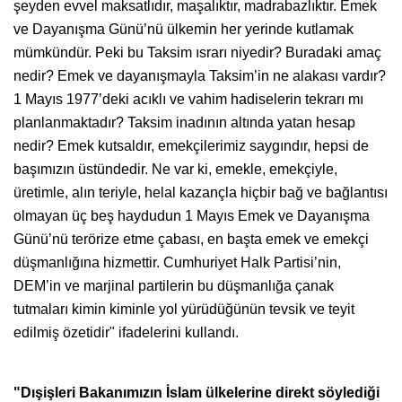
şeyden evvel maksatlıdır, maşalıktır, madrabazlıktır. Emek
ve Dayanışma Günü’nü ülkemin her yerinde kutlamak
mümkündür. Peki bu Taksim ısrarı niyedir? Buradaki amaç
nedir? Emek ve dayanışmayla Taksim’in ne alakası vardır?
1 Mayıs 1977’deki acıklı ve vahim hadiselerin tekrarı mı
planlanmaktadır? Taksim inadının altında yatan hesap
nedir? Emek kutsaldır, emekçilerimiz saygındır, hepsi de
başımızın üstündedir. Ne var ki, emekle, emekçiyle,
üretimle, alın teriyle, helal kazançla hiçbir bağ ve bağlantısı
olmayan üç beş haydudun 1 Mayıs Emek ve Dayanışma
Günü’nü terörize etme çabası, en başta emek ve emekçi
düşmanlığına hizmettir. Cumhuriyet Halk Partisi’nin,
DEM’in ve marjinal partilerin bu düşmanlığa çanak
tutmaları kimin kiminle yol yürüdüğünün tevsik ve teyit
edilmiş özetidir" ifadelerini kullandı.
"Dışişleri Bakanımızın İslam ülkelerine direkt söylediği