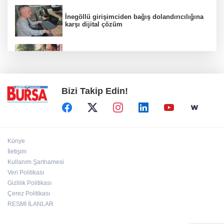
İnegöllü girişimciden bağış dolandırıcılığına
karşı dijital çözüm
Yağmur suyu giderine sıkışan kediyi itfaiye
kurtardı
Bizi Takip Edin!
Künye
İletişim
Kullanım Şartnamesi
Veri Politikası
Gizlilik Politikası
Çerez Politikası
RESMİ İLANLAR