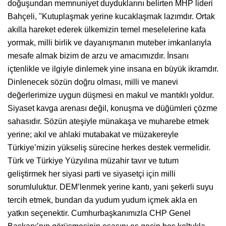
doğuşundan memnuniyet duyduklarını belirten MHP lideri
Bahçeli, "Kutuplaşmak yerine kucaklaşmak lazımdır. Ortak
akılla hareket ederek ülkemizin temel meselelerine kafa
yormak, milli birlik ve dayanışmanın muteber imkanlarıyla
mesafe almak bizim de arzu ve amacımızdır. İnsanı
içtenlikle ve ilgiyle dinlemek yine insana en büyük ikramdır.
Dinlenecek sözün doğru olması, milli ve manevi
değerlerimize uygun düşmesi en makul ve mantıklı yoldur.
Siyaset kavga arenası değil, konuşma ve düğümleri çözme
sahasıdır. Sözün ateşiyle münakaşa ve muharebe etmek
yerine; akıl ve ahlaki mutabakat ve müzakereyle
Türkiye’mizin yükseliş sürecine herkes destek vermelidir.
Türk ve Türkiye Yüzyılına müzahir tavır ve tutum
geliştirmek her siyasi parti ve siyasetçi için milli
sorumluluktur. DEM’lenmek yerine kantı, yani şekerli suyu
tercih etmek, bundan da yudum yudum içmek akla en
yatkın seçenektir. Cumhurbaşkanımızla CHP Genel