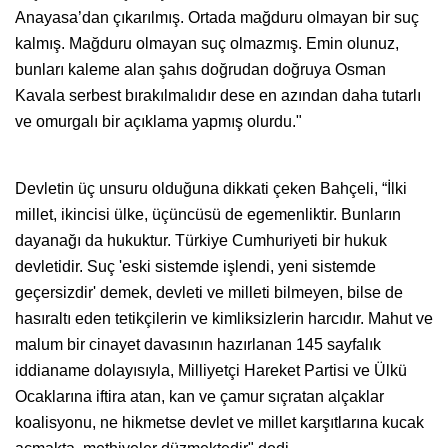
Anayasa’dan çıkarılmış. Ortada mağduru olmayan bir suç
kalmış. Mağduru olmayan suç olmazmış. Emin olunuz,
bunları kaleme alan şahıs doğrudan doğruya Osman
Kavala serbest bırakılmalıdır dese en azından daha tutarlı
ve omurgalı bir açıklama yapmış olurdu."
Devletin üç unsuru olduğuna dikkati çeken Bahçeli, “İlki
millet, ikincisi ülke, üçüncüsü de egemenliktir. Bunların
dayanağı da hukuktur. Türkiye Cumhuriyeti bir hukuk
devletidir. Suç 'eski sistemde işlendi, yeni sistemde
geçersizdir' demek, devleti ve milleti bilmeyen, bilse de
hasıraltı eden tetikçilerin ve kimliksizlerin harcıdır. Mahut ve
malum bir cinayet davasının hazırlanan 145 sayfalık
iddianame dolayısıyla, Milliyetçi Hareket Partisi ve Ülkü
Ocaklarına iftira atan, kan ve çamur sıçratan alçaklar
koalisyonu, ne hikmetse devlet ve millet karşıtlarına kucak