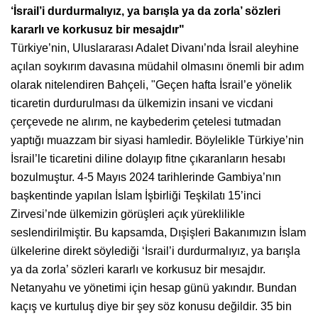
‘İsrail’i durdurmalıyız, ya barışla ya da zorla’ sözleri
kararlı ve korkusuz bir mesajdır"
Türkiye’nin, Uluslararası Adalet Divanı’nda İsrail aleyhine
açılan soykırım davasına müdahil olmasını önemli bir adım
olarak nitelendiren Bahçeli, "Geçen hafta İsrail’e yönelik
ticaretin durdurulması da ülkemizin insani ve vicdani
çerçevede ne alırım, ne kaybederim çetelesi tutmadan
yaptığı muazzam bir siyasi hamledir. Böylelikle Türkiye’nin
İsrail’le ticaretini diline dolayıp fitne çıkaranların hesabı
bozulmuştur. 4-5 Mayıs 2024 tarihlerinde Gambiya’nın
başkentinde yapılan İslam İşbirliği Teşkilatı 15’inci
Zirvesi’nde ülkemizin görüşleri açık yüreklilikle
seslendirilmiştir. Bu kapsamda, Dışişleri Bakanımızın İslam
ülkelerine direkt söylediği ‘İsrail’i durdurmalıyız, ya barışla
ya da zorla’ sözleri kararlı ve korkusuz bir mesajdır.
Netanyahu ve yönetimi için hesap günü yakındır. Bundan
kaçış ve kurtuluş diye bir şey söz konusu değildir. 35 bin