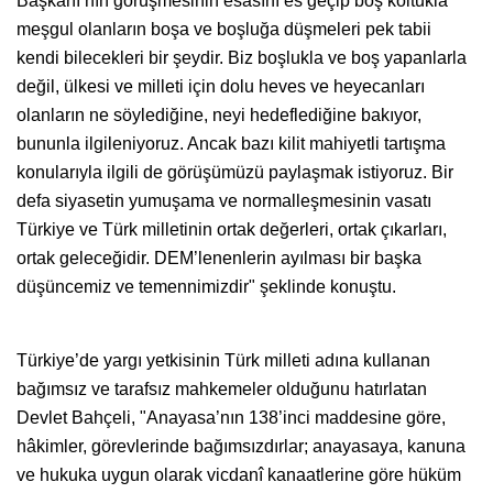
Başkanı’nın görüşmesinin esasını es geçip boş koltukla
meşgul olanların boşa ve boşluğa düşmeleri pek tabii
kendi bilecekleri bir şeydir. Biz boşlukla ve boş yapanlarla
değil, ülkesi ve milleti için dolu heves ve heyecanları
olanların ne söylediğine, neyi hedeflediğine bakıyor,
bununla ilgileniyoruz. Ancak bazı kilit mahiyetli tartışma
konularıyla ilgili de görüşümüzü paylaşmak istiyoruz. Bir
defa siyasetin yumuşama ve normalleşmesinin vasatı
Türkiye ve Türk milletinin ortak değerleri, ortak çıkarları,
ortak geleceğidir. DEM’lenenlerin ayılması bir başka
düşüncemiz ve temennimizdir" şeklinde konuştu.
Türkiye’de yargı yetkisinin Türk milleti adına kullanan
bağımsız ve tarafsız mahkemeler olduğunu hatırlatan
Devlet Bahçeli, "Anayasa’nın 138’inci maddesine göre,
hâkimler, görevlerinde bağımsızdırlar; anayasaya, kanuna
ve hukuka uygun olarak vicdanî kanaatlerine göre hüküm