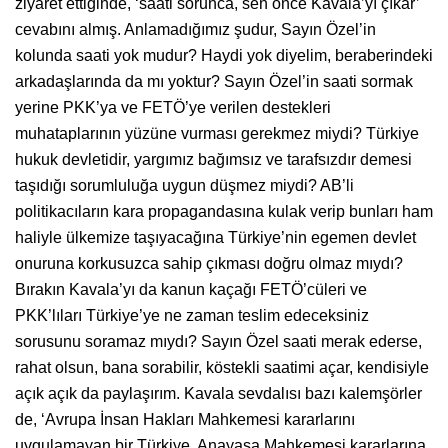
ziyaret ettiğinde, ‘saati sorunca, sen önce Kavala’yı çıkar’
cevabını almış. Anlamadığımız şudur, Sayın Özel’in
kolunda saati yok mudur? Haydi yok diyelim, beraberindeki
arkadaşlarında da mı yoktur? Sayın Özel’in saati sormak
yerine PKK’ya ve FETÖ’ye verilen destekleri
muhataplarının yüzüne vurması gerekmez miydi? Türkiye
hukuk devletidir, yargımız bağımsız ve tarafsızdır demesi
taşıdığı sorumluluğa uygun düşmez miydi? AB’li
politikacıların kara propagandasına kulak verip bunları ham
haliyle ülkemize taşıyacağına Türkiye’nin egemen devlet
onuruna korkusuzca sahip çıkması doğru olmaz mıydı?
Bırakın Kavala’yı da kanun kaçağı FETÖ’cüleri ve
PKK’lıları Türkiye’ye ne zaman teslim edeceksiniz
sorusunu soramaz mıydı? Sayın Özel saati merak ederse,
rahat olsun, bana sorabilir, köstekli saatimi açar, kendisiyle
açık açık da paylaşırım. Kavala sevdalısı bazı kalemşörler
de, ‘Avrupa İnsan Hakları Mahkemesi kararlarını
uygulamayan bir Türkiye, Anayasa Mahkemesi kararlarına