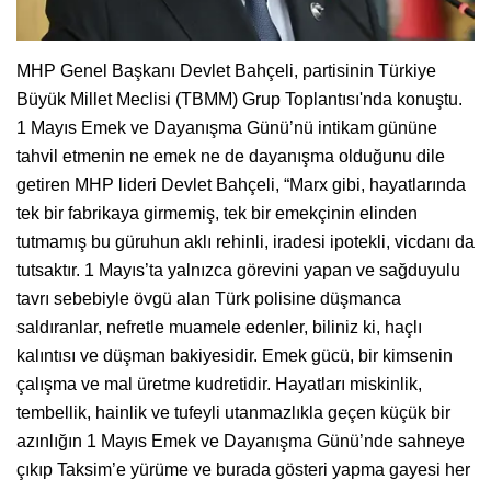
MHP Genel Başkanı Devlet Bahçeli, partisinin Türkiye
Büyük Millet Meclisi (TBMM) Grup Toplantısı'nda konuştu.
1 Mayıs Emek ve Dayanışma Günü’nü intikam gününe
tahvil etmenin ne emek ne de dayanışma olduğunu dile
getiren MHP lideri Devlet Bahçeli, “Marx gibi, hayatlarında
tek bir fabrikaya girmemiş, tek bir emekçinin elinden
tutmamış bu güruhun aklı rehinli, iradesi ipotekli, vicdanı da
tutsaktır. 1 Mayıs’ta yalnızca görevini yapan ve sağduyulu
tavrı sebebiyle övgü alan Türk polisine düşmanca
saldıranlar, nefretle muamele edenler, biliniz ki, haçlı
kalıntısı ve düşman bakiyesidir. Emek gücü, bir kimsenin
çalışma ve mal üretme kudretidir. Hayatları miskinlik,
tembellik, hainlik ve tufeyli utanmazlıkla geçen küçük bir
azınlığın 1 Mayıs Emek ve Dayanışma Günü’nde sahneye
çıkıp Taksim’e yürüme ve burada gösteri yapma gayesi her