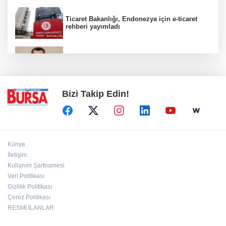
Ticaret Bakanlığı, Endonezya için e-ticaret
rehberi yayımladı
Kanser görüntülemede yeni nesil teknolojiler
teşhis ve tedavide önemli yol gösteriyor
Bizi Takip Edin!
Künye
İletişim
Kullanım Şartnamesi
Veri Politikası
Gizlilik Politikası
Çerez Politikası
RESMİ İLANLAR