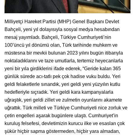
Milliyetçi Hareket Partisi (MHP) Genel Başkanı Devlet
Bahçeli, yeni yıl dolayısıyla sosyal medya hesabından
mesaj yayımladı. Bahçeli, Türkiye Cumhuriyeti’nin
100’üncü yıl dönümü olan, Türk tarihinde muhkem ve
müstesna bir mevkii bulunan 2023 yılını bugün itibarıyla
noktaladıklarını ve taze umutlarla, tertemiz heyecanlarla
yeni bir yıla girdiklerini ifade ederek, “Geride kalan 365
günlük sürede acı-tatlı pek çok hadise vuku buldu. Yeri
geldi felaketlerle sınandık, yeri geldi yeni yüzyılın kutlu
hedefleriyle sıçradık. Yeri geldi kara kampanyalarla
uğraştık, yeri geldi zillet ve zulmetin oyunlarını akamete
uğrattık. Türk milleti ve Türkiye Cumhuriyeti nice zorluk ve
çetin engelleri aşarak bugünlere ulaştı. Cumhuriyet’in
kuruluş felsefesi, devletimizin kurucu ilke ve esasları çok
şükür hiçbir sapma göstermeden, hiçbir yara almadan,