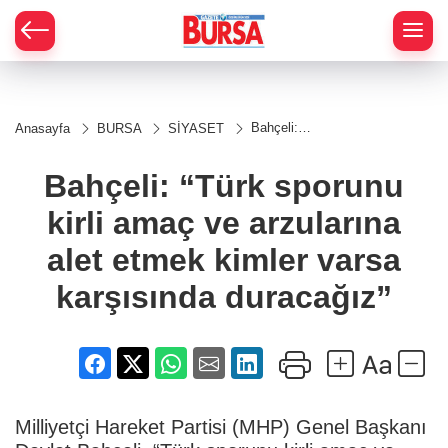
Bahçeli:
Anasayfa
BURSA
SİYASET
“Türk
sporunu
kirli amaç
Bahçeli: “Türk sporunu
ve
arzularına
kirli amaç ve arzularına
alet etmek
kimler
varsa
alet etmek kimler varsa
karşısında
duracağız”
karşısında duracağız”
Milliyetçi Hareket Partisi (MHP) Genel Başkanı