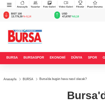
Anasayfa
Yazarlar
Foto Galeri
Video Galeri
Fikstür
Puan Durumu
BIST 100
USD
13.779,39
%-0,14
47,6787
%0,18
BURSA
BURSASPOR
EKONOMİ
DÜNYA
SPOR
Bursa'da bugün hava nasıl olacak?
Anasayfa
BURSA
Bursa'