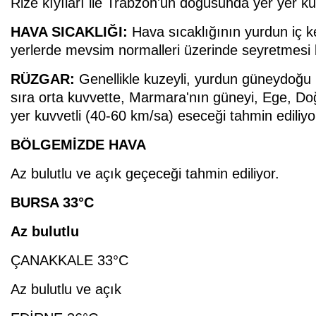
Rize kıyıları ile Trabzon'un doğusunda yer yer ku
HAVA SICAKLIĞI:
Hava sıcaklığının yurdun iç k
yerlerde mevsim normalleri üzerinde seyretmesi 
RÜZGAR:
Genellikle kuzeyli, yurdun güneydoğu k
sıra orta kuvvette, Marmara'nın güneyi, Ege, D
yer kuvvetli (40-60 km/sa) eseceği tahmin ediliyo
BÖLGEMİZDE HAVA
Az bulutlu ve açık geçeceği tahmin ediliyor.
BURSA 33°C
Az bulutlu
ÇANAKKALE 33°C
Az bulutlu ve açık