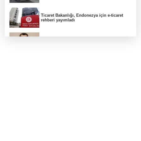
Ticaret Bakanlığı, Endonezya için e-ticaret
rehberi yayımladı
Kanser görüntülemede yeni nesil teknolojiler
teşhis ve tedavide önemli yol gösteriyor