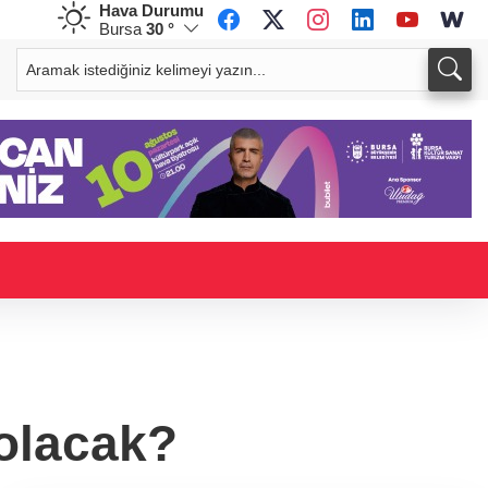
Hava Durumu
Bursa
30 °
CHF
CAD
59,0083
%0,82
34,1883
%0,73
olacak?