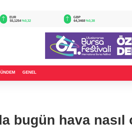
EUR
GBP
55,1254
%0,32
64,3468
%0,38
GÜNDEM
GENEL
da bugün hava nasıl 