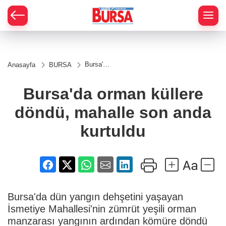
Bursa'da
Anasayfa
BURSA
orman
küllere
döndü,
Bursa'da orman küllere
mahalle
son
döndü, mahalle son anda
anda
kurtuldu
kurtuldu
Bursa'da dün yangın dehşetini yaşayan
İsmetiye Mahallesi'nin zümrüt yeşili orman
manzarası yangının ardından kömüre döndü