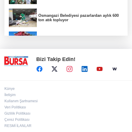
Osmangazi Belediyesi pazarlardan aylık 600
ton atık topluyor
Keles'te yollar hem yenileniyor hem
genişliyor
Bizi Takip Edin!
Künye
İletişim
Kullanım Şartnamesi
Veri Politikası
Gizlilik Politikası
Çerez Politikası
RESMİ İLANLAR