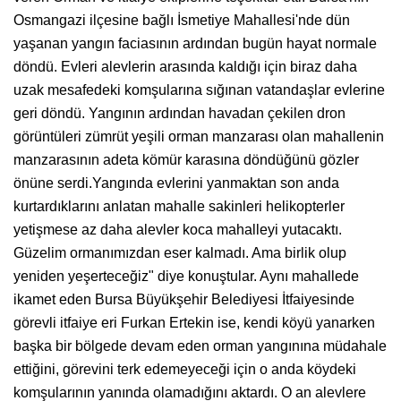
Osmangazi ilçesine bağlı İsmetiye Mahallesi'nde dün
yaşanan yangın faciasının ardından bugün hayat normale
döndü. Evleri alevlerin arasında kaldığı için biraz daha
uzak mesafedeki komşularına sığınan vatandaşlar evlerine
geri döndü. Yangının ardından havadan çekilen dron
görüntüleri zümrüt yeşili orman manzarası olan mahallenin
manzarasının adeta kömür karasına döndüğünü gözler
önüne serdi.Yangında evlerini yanmaktan son anda
kurtardıklarını anlatan mahalle sakinleri helikopterler
yetişmese az daha alevler koca mahalleyi yutacaktı.
Güzelim ormanımızdan eser kalmadı. Ama birlik olup
yeniden yeşerteceğiz" diye konuştular. Aynı mahallede
ikamet eden Bursa Büyükşehir Belediyesi İtfaiyesinde
görevli itfaiye eri Furkan Ertekin ise, kendi köyü yanarken
başka bir bölgede devam eden orman yangınına müdahale
ettiğini, görevini terk edemeyeceği için o anda köydeki
komşularının yanında olamadığını aktardı. O an alevlere