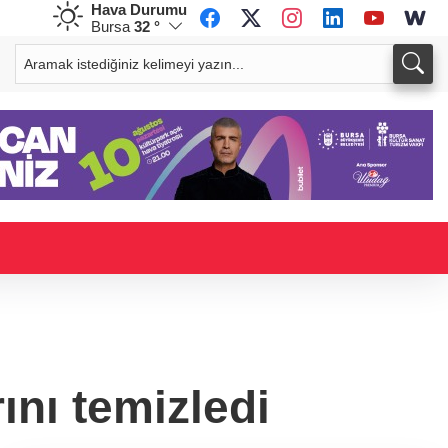
Hava Durumu
Bursa
32 °
GBP
CHF
64,1985
%0,05
58,7458
%0,31
ını temizledi