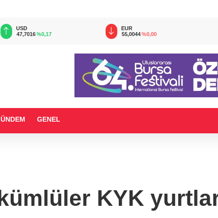
USD
EUR
47,7016
%0,17
55,0044
%0,00
GÜNDEM
GENEL
ümlüler KYK yurtlar