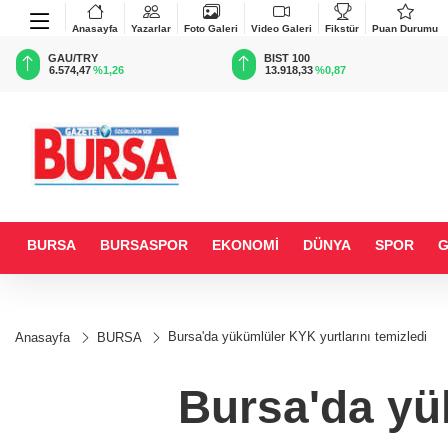
Anasayfa
Yazarlar
Foto Galeri
Video Galeri
Fikstür
Puan Durumu
GAU/TRY
BIST 100
6.574,47
%1,26
13.918,33
%0,87
BURSA
BURSASPOR
EKONOMİ
DÜNYA
SPOR
Bursa'da yükümlüler KYK yurtlarını temizledi
Anasayfa
BURSA
Bursa'da yük