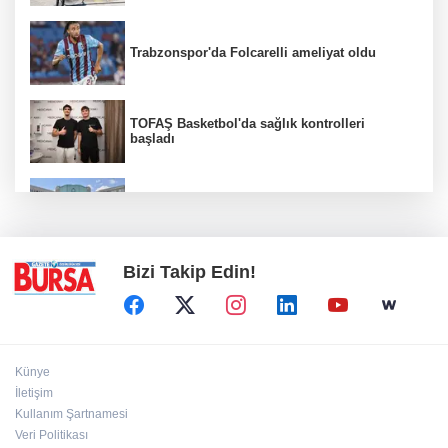
Trabzonspor'da Folcarelli ameliyat oldu
TOFAŞ Basketbol'da sağlık kontrolleri
başladı
Erguvan Bayramı minyatür sanatıyla
geleceğe taşınacak
Bizi Takip Edin!
Künye
İletişim
Kullanım Şartnamesi
Veri Politikası