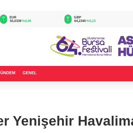
EUR
GBP
55,0338
%0,05
64,2340
%0,23
GÜNDEM
GENEL
er Yenişehir Havalima