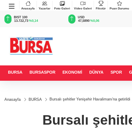
Anasayfa
Yazarlar
Foto Galeri
Video Galeri
Fikstür
Puan Durumu
BIST 100
USD
13.722,73
%0,14
47,5890
%0,06
BURSA
BURSASPOR
EKONOMİ
DÜNYA
SPOR
Bursalı şehitler Yenişehir Havalimanı'na getirildi
Anasayfa
BURSA
Bursalı şehitl