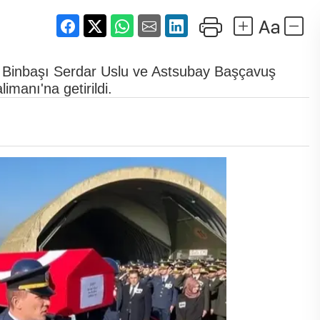
ı Binbaşı Serdar Uslu ve Astsubay Başçavuş
manı'na getirildi.