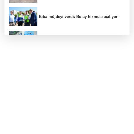
Biba müjdeyi verdi: Bu ay hizmete açılıyor
Yıldırım’da çocuklar sporla büyüyor