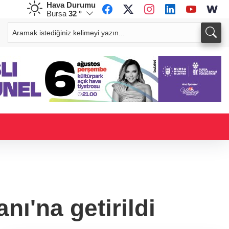
Hava Durumu
Bursa
32 °
CHF
CAD
58,7519
%-0,29
33,9412
%-0,01
nı'na getirildi