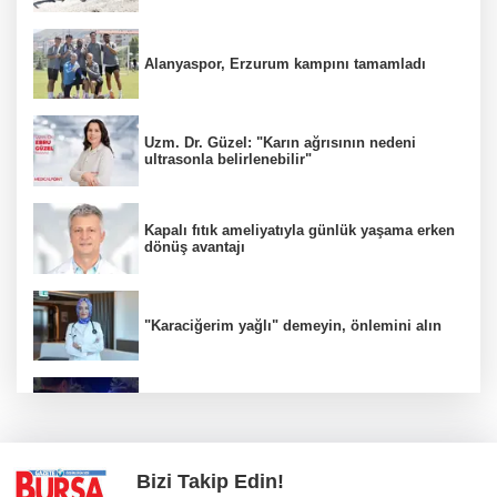
Alanyaspor, Erzurum kampını tamamladı
Uzm. Dr. Güzel: "Karın ağrısının nedeni
ultrasonla belirlenebilir"
Kapalı fıtık ameliyatıyla günlük yaşama erken
dönüş avantajı
"Karaciğerim yağlı" demeyin, önlemini alın
Bursa'da alkollü sürücü mahalleyi savaş
alanına çevirdi
Bizi Takip Edin!