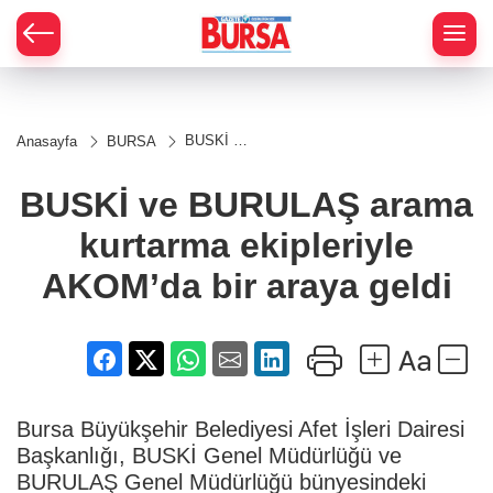
BUSKİ ve
Anasayfa
BURSA
BURULAŞ
arama
kurtarma
BUSKİ ve BURULAŞ arama
ekipleriyle
AKOM’da
kurtarma ekipleriyle
bir araya
geldi
AKOM’da bir araya geldi
Bursa Büyükşehir Belediyesi Afet İşleri Dairesi
Başkanlığı, BUSKİ Genel Müdürlüğü ve
BURULAŞ Genel Müdürlüğü bünyesindeki