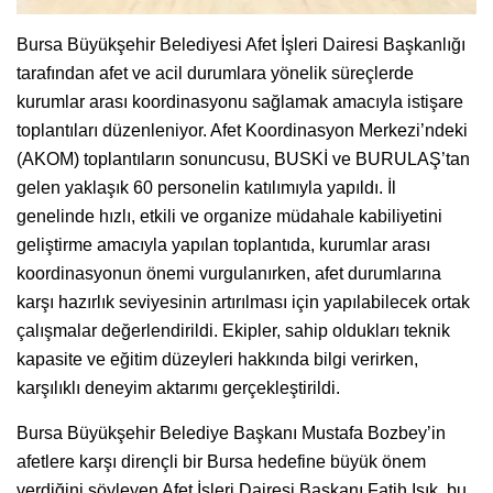
Bursa Büyükşehir Belediyesi Afet İşleri Dairesi Başkanlığı
tarafından afet ve acil durumlara yönelik süreçlerde
kurumlar arası koordinasyonu sağlamak amacıyla istişare
toplantıları düzenleniyor. Afet Koordinasyon Merkezi’ndeki
(AKOM) toplantıların sonuncusu, BUSKİ ve BURULAŞ’tan
gelen yaklaşık 60 personelin katılımıyla yapıldı. İl
genelinde hızlı, etkili ve organize müdahale kabiliyetini
geliştirme amacıyla yapılan toplantıda, kurumlar arası
koordinasyonun önemi vurgulanırken, afet durumlarına
karşı hazırlık seviyesinin artırılması için yapılabilecek ortak
çalışmalar değerlendirildi. Ekipler, sahip oldukları teknik
kapasite ve eğitim düzeyleri hakkında bilgi verirken,
karşılıklı deneyim aktarımı gerçekleştirildi.
Bursa Büyükşehir Belediye Başkanı Mustafa Bozbey’in
afetlere karşı dirençli bir Bursa hedefine büyük önem
verdiğini söyleyen Afet İşleri Dairesi Başkanı Fatih Işık, bu