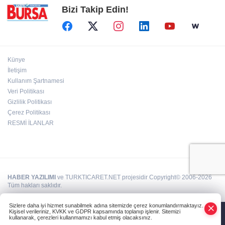
Bizi Takip Edin!
Künye
İletişim
Kullanım Şartnamesi
Veri Politikası
Gizlilik Politikası
Çerez Politikası
RESMİ İLANLAR
HABER YAZILIMI
ve TURKTICARET.NET projesidir Copyright© 2006-2026
Tüm hakları saklıdır.
Sizlere daha iyi hizmet sunabilmek adına sitemizde çerez konumlandırmaktayız.
Kişisel verileriniz, KVKK ve GDPR kapsamında toplanıp işlenir. Sitemizi
kullanarak, çerezleri kullanmamızı kabul etmiş olacaksınız.
Anasayfa
Haber Ara
Yazarlar