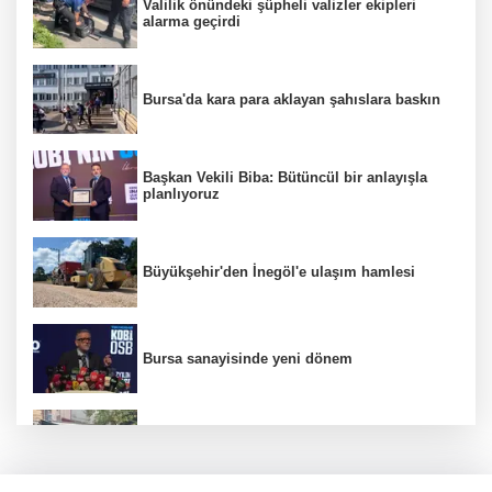
Valilik önündeki şüpheli valizler ekipleri
alarma geçirdi
Bursa'da kara para aklayan şahıslara baskın
Başkan Vekili Biba: Bütüncül bir anlayışla
planlıyoruz
Büyükşehir'den İnegöl'e ulaşım hamlesi
Bursa sanayisinde yeni dönem
İznik Gölü'nde hayatını kaybeden gence son
veda