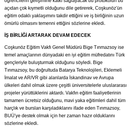
öğrencilerin gelişimine katkı sağlayacak bu protokolün bu
açıdan çok kıymetli olduğunu dile getirerek, Coşkunöz'ün
eğitim odaklı yaklaşımını takdir ettiğini ve iş birliğinin uzun
ömürlü olmasını temenni ettiğini sözlerine ekledi.
İŞ BİRLİĞİ ARTARAK DEVAM EDECEK
Coşkunöz Eğitim Vakfı Genel Müdürü Bige Tınmazsoy ise
temel amaçlarının dünyadaki en iyi eğitim müfredatını Türk
gençleriyle buluşturmak olduğunu söyledi. Bige
Tınmazsoy, bu doğrultuda Batarya Teknolojileri, Eklemeli
İmalat ve AR/VR gibi alanlarda İskandinav ve Avrupa
ülkeleri dahil olmak üzere çeşitli üniversitelerle uluslararası
projeler yürüttüklerini aktardı. Vakfın eğitim faaliyetlerinin
tamamen ücretsiz olduğunu, mavi yaka eğitimleri dahil tüm
harçlık ve bursları karşıladıklarını ifade eden Tınmazsoy,
BUÜ'ye destek olmak için her zaman hazır olduklarını
sözlerine ekledi.