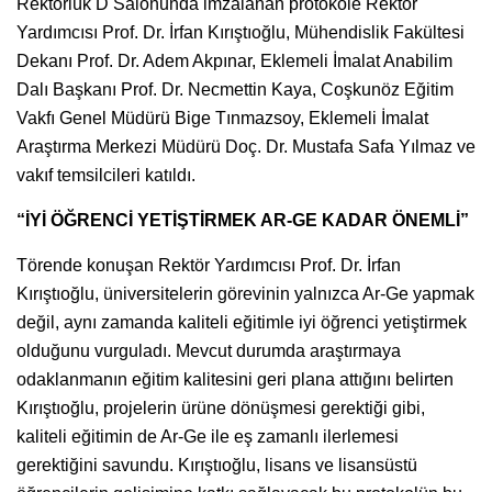
Rektörlük D Salonunda imzalanan protokole Rektör
Yardımcısı Prof. Dr. İrfan Kırıştıoğlu, Mühendislik Fakültesi
Dekanı Prof. Dr. Adem Akpınar, Eklemeli İmalat Anabilim
Dalı Başkanı Prof. Dr. Necmettin Kaya, Coşkunöz Eğitim
Vakfı Genel Müdürü Bige Tınmazsoy, Eklemeli İmalat
Araştırma Merkezi Müdürü Doç. Dr. Mustafa Safa Yılmaz ve
vakıf temsilcileri katıldı.
“İYİ ÖĞRENCİ YETİŞTİRMEK AR-GE KADAR ÖNEMLİ”
Törende konuşan Rektör Yardımcısı Prof. Dr. İrfan
Kırıştıoğlu, üniversitelerin görevinin yalnızca Ar-Ge yapmak
değil, aynı zamanda kaliteli eğitimle iyi öğrenci yetiştirmek
olduğunu vurguladı. Mevcut durumda araştırmaya
odaklanmanın eğitim kalitesini geri plana attığını belirten
Kırıştıoğlu, projelerin ürüne dönüşmesi gerektiği gibi,
kaliteli eğitimin de Ar-Ge ile eş zamanlı ilerlemesi
gerektiğini savundu. Kırıştıoğlu, lisans ve lisansüstü