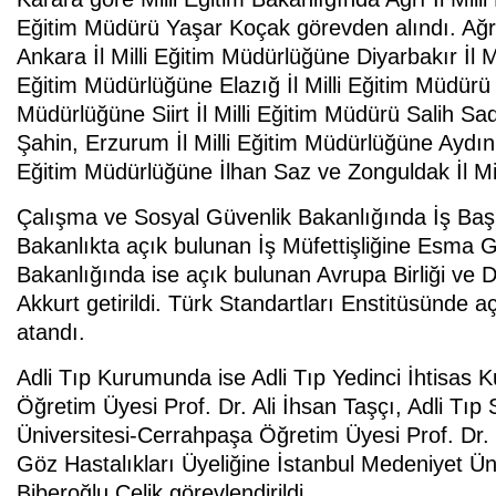
Eğitim Müdürü Yaşar Koçak görevden alındı. Ağrı
Ankara İl Milli Eğitim Müdürlüğüne Diyarbakır İl M
Eğitim Müdürlüğüne Elazığ İl Milli Eğitim Müdürü M
Müdürlüğüne Siirt İl Milli Eğitim Müdürü Salih Sa
Şahin, Erzurum İl Milli Eğitim Müdürlüğüne Aydın İl
Eğitim Müdürlüğüne İlhan Saz ve Zonguldak İl Mi
Çalışma ve Sosyal Güvenlik Bakanlığında İş Başm
Bakanlıkta açık bulunan İş Müfettişliğine Esma G
Bakanlığında ise açık bulunan Avrupa Birliği ve D
Akkurt getirildi. Türk Standartları Enstitüsünde
atandı.
Adli Tıp Kurumunda ise Adli Tıp Yedinci İhtisas Ku
Öğretim Üyesi Prof. Dr. Ali İhsan Taşçı, Adli Tıp S
Üniversitesi-Cerrahpaşa Öğretim Üyesi Prof. Dr. İ
Göz Hastalıkları Üyeliğine İstanbul Medeniyet Ün
Biberoğlu Çelik görevlendirildi.