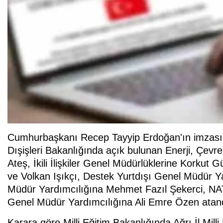
Cumhurbaşkanı Recep Tayyip Erdoğan'ın imzası ile
Dışişleri Bakanlığında açık bulunan Enerji, Çev
Ateş, İkili İlişkiler Genel Müdürlüklerine Korku
ve Volkan Işıkçı, Destek Yurtdışı Genel Müdür Y
Müdür Yardımcılığına Mehmet Fazıl Şekerci, NA
Genel Müdür Yardımcılığına Ali Emre Özen atan
Karara göre Milli Eğitim Bakanlığında Ağrı İl Mill