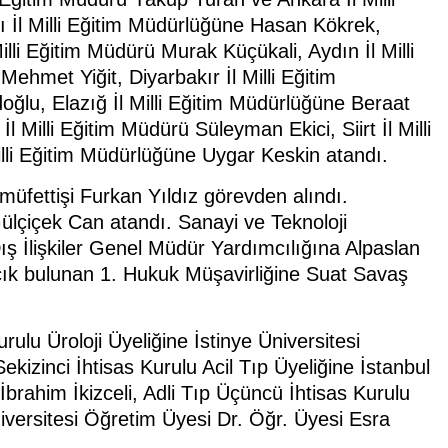
 İl Milli Eğitim Müdürlüğüne Hasan Kökrek,
illi Eğitim Müdürü Murak Küçükali, Aydın İl Milli
ehmet Yiğit, Diyarbakır İl Milli Eğitim
doğlu, Elazığ İl Milli Eğitim Müdürlüğüne Beraat
 Milli Eğitim Müdürü Süleyman Ekici, Siirt İl Milli
lli Eğitim Müdürlüğüne Uygar Keskin atandı.
üfettişi Furkan Yıldız görevden alındı.
ülçiçek Can atandı. Sanayi ve Teknoloji
ış İlişkiler Genel Müdür Yardımcılığına Alpaslan
 açık bulunan 1. Hukuk Müşavirliğine Suat Savaş
rulu Üroloji Üyeliğine İstinye Üniversitesi
ekizinci İhtisas Kurulu Acil Tıp Üyeliğine İstanbul
brahim İkizceli, Adli Tıp Üçüncü İhtisas Kurulu
iversitesi Öğretim Üyesi Dr. Öğr. Üyesi Esra