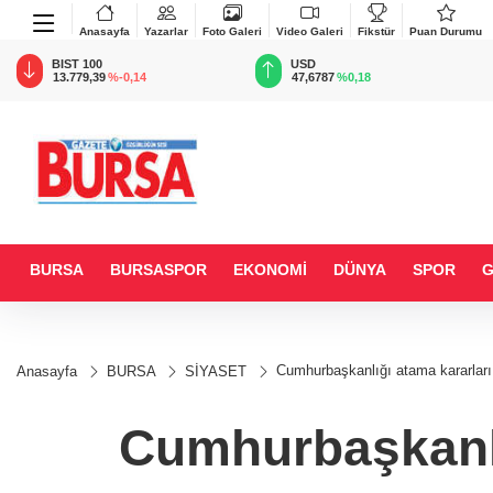
Anasayfa
Yazarlar
Foto Galeri
Video Galeri
Fikstür
Puan Durumu
BIST 100
USD
13.779,39
%-0,14
47,6787
%0,18
BURSA
BURSASPOR
EKONOMİ
DÜNYA
SPOR
Cumhurbaşkanlığı atama kararlar
Anasayfa
BURSA
SİYASET
Cumhurbaşkanlı