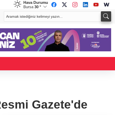
Hava Durumu
Bursa
30 °
CHF
CAD
59,0083
%0,82
34,1883
%0,73
Resmi Gazete'de