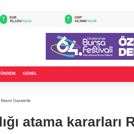
EUR
GBP
55,1254
%0,32
64,3468
%0,38
GÜNDEM
GENEL
ı Resmi Gazete'de
ğı atama kararları 