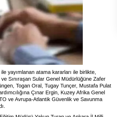
 yayımlanan atama kararları ile birlikte,
re ve Sınıraşan Sular Genel Müdürlüğüne Zafer
t Güngen, Togan Oral, Tugay Tunçer, Mustafa Pulat
ardımcılığına Çınar Ergin, Kuzey Afrika Genel
TO ve Avrupa-Atlantik Güvenlik ve Savunma
dı.
i Eğitim Müdürü Yakup Turan ve Ankara İl Milli