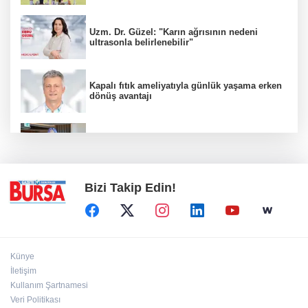
Uzm. Dr. Güzel: "Karın ağrısının nedeni
ultrasonla belirlenebilir"
Kapalı fıtık ameliyatıyla günlük yaşama erken
dönüş avantajı
"Karaciğerim yağlı" demeyin, önlemini alın
Bizi Takip Edin!
Künye
İletişim
Kullanım Şartnamesi
Veri Politikası