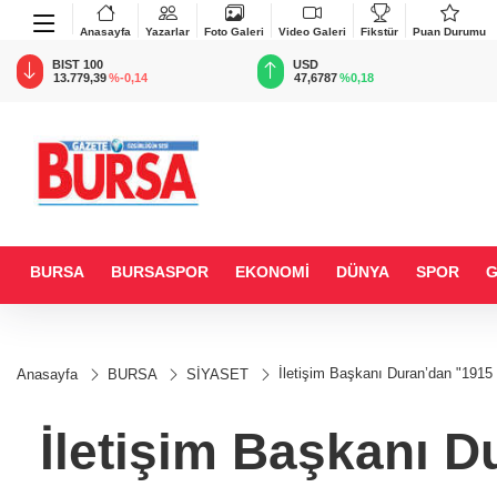
Anasayfa
Yazarlar
Foto Galeri
Video Galeri
Fikstür
Puan Durumu
BIST 100
USD
13.779,39
%-0,14
47,6787
%0,18
BURSA
BURSASPOR
EKONOMİ
DÜNYA
SPOR
İletişim Başkanı Duran’dan "1915 
Anasayfa
BURSA
SİYASET
İletişim Başkanı D