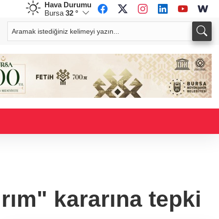
Hava Durumu
Bursa
32 °
CHF
CAD
59,0083
%0,82
34,1883
%0,73
rım" kararına tepki