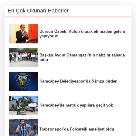
En Çok Okunan Haberler
Dursun Özbek: Kulüp olarak elimizden geleni
yapıyoruz
Başkan Aydın Osmangazi’nin nabzını sahada
tuttu
Karacabey Belediyespor’da 5 imza birden
Karacabey'de metruk yapılara geçit yok
Trabzonspor'da Folcarelli ameliyat oldu