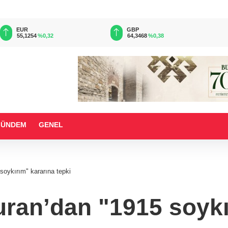
EUR
GBP
55,1254
%0,32
64,3468
%0,38
GÜNDEM
GENEL
soykırım" kararına tepki
uran’dan "1915 soykı