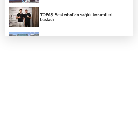
TOFAŞ Basketbol'da sağlık kontrolleri
başladı
Erguvan Bayramı minyatür sanatıyla
geleceğe taşınacak