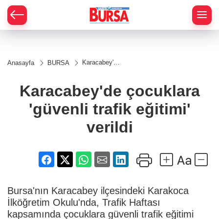
Karacabey'de
Anasayfa
BURSA
çocuklara
'güvenli trafik
eğitimi' verildi
Karacabey'de çocuklara
'güvenli trafik eğitimi'
verildi
Bursa'nın Karacabey ilçesindeki Karakoca
İlköğretim Okulu'nda, Trafik Haftası
kapsamında çocuklara güvenli trafik eğitimi