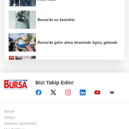
Bursa'da su kesintisi
Bursa'da gelin alma töreninde ilginç gelenek
Yüzlerce sporcu bir kez daha Gemlik'te
buluştu
Bizi Takip Edin!
Künye
İletişim
Kullanım Şartnamesi