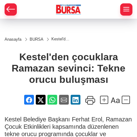
Kestel'den
Anasayfa
BURSA
çocuklara
Ramazan
sevinci:
Kestel'den çocuklara
Tekne
orucu
Ramazan sevinci: Tekne
buluşması
orucu buluşması
Kestel Belediye Başkanı Ferhat Erol, Ramazan
Çocuk Etkinlikleri kapsamında düzenlenen
tekne orucu programında çocuklar ve