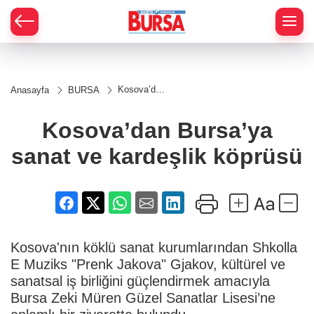
Kosova’dan
Anasayfa
BURSA
Bursa’ya
sanat ve
kardeşlik
Kosova’dan Bursa’ya
köprüsü
sanat ve kardeşlik köprüsü
Kosova'nın köklü sanat kurumlarından Shkolla
E Muziks "Prenk Jakova" Gjakov, kültürel ve
sanatsal iş birliğini güçlendirmek amacıyla
Bursa Zeki Müren Güzel Sanatlar Lisesi’ne