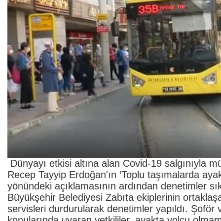
Dünyayı etkisi altına alan Covid-19 salgınıyla 
Recep Tayyip Erdoğan'ın ‘Toplu taşımalarda aya
yönündeki açıklamasının ardından denetimler sık
Büyükşehir Belediyesi Zabıta ekiplerinin ortakla
servisleri durdurularak denetimler yapıldı. Şoför
konularında uyaran yetkililer, ayakta yolcu olma