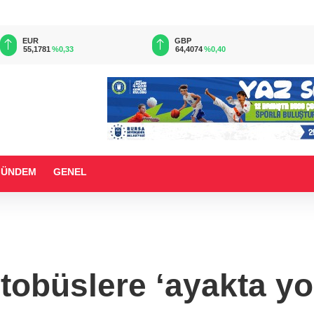
EUR
GBP
55,1781
%0,33
64,4074
%0,40
GÜNDEM
GENEL
tobüslere ‘ayakta yo