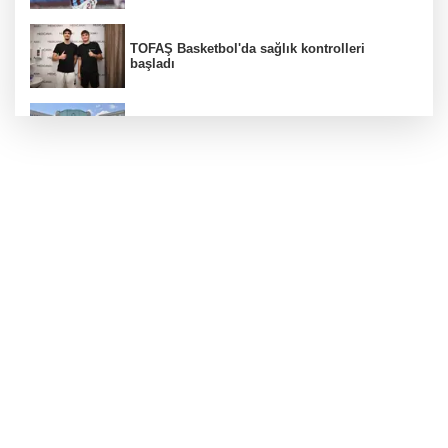
TOFAŞ Basketbol'da sağlık kontrolleri
başladı
Erguvan Bayramı minyatür sanatıyla
geleceğe taşınacak