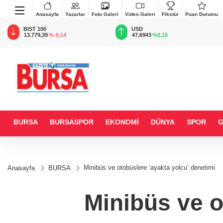
Anasayfa
Yazarlar
Foto Galeri
Video Galeri
Fikstür
Puan Durumu
BIST 100
USD
13.779,39
%-0,14
47,6943
%0,16
BURSA
BURSASPOR
EKONOMİ
DÜNYA
SPOR
Minibüs ve otobüslere ‘ayakta yolcu’ denetimi
Anasayfa
BURSA
Minibüs ve o