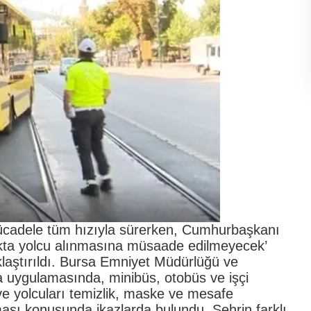
mücadele tüm hızıyla sürerken, Cumhurbaşkanı
kta yolcu alınmasına müsaade edilmeyecek’
laştırıldı. Bursa Emniyet Müdürlüğü ve
şa uygulamasında, minibüs, otobüs ve işçi
 ve yolcuları temizlik, maske ve mesafe
ması konusunda ikazlarda bulundu. Şehrin farklı