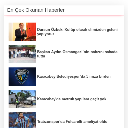
En Çok Okunan Haberler
Dursun Özbek: Kulüp olarak elimizden geleni
yapıyoruz
Başkan Aydın Osmangazi’nin nabzını sahada
tuttu
Karacabey Belediyespor’da 5 imza birden
Karacabey'de metruk yapılara geçit yok
Trabzonspor'da Folcarelli ameliyat oldu