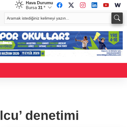
Hava Durumu
Bursa
31 °
CHF
CAD
59,0594
%0,84
34,2302
%0,80
lcu’ denetimi