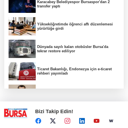
Karacabey Belediyespor Bursaspor'dan 2
transfer yaptı
Yükseköğretimde öğrenci affı düzenlemesi
yürürlüğe girdi
Dünyada sayılı kalan otobüsler Bursa'da
tekrar restore ediliyor
Ticaret Bakanlığı, Endonezya için e-ticaret
rehberi yayımladı
Kanser görüntülemede yeni nesil teknolojiler
teşhis ve tedavide önemli yol gösteriyor
Bizi Takip Edin!