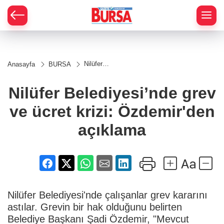
Nilüfer
Anasayfa
BURSA
Belediyesi’nde
grev ve ücret
krizi:
Nilüfer Belediyesi’nde grev
Özdemir'den
açıklama
ve ücret krizi: Özdemir'den
açıklama
Nilüfer Belediyesi'nde çalışanlar grev kararını
astılar. Grevin bir hak olduğunu belirten
Belediye Başkanı Şadi Özdemir, "Mevcut