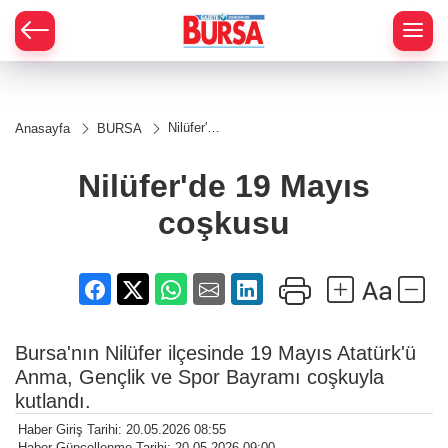
Nilüfer'de
Anasayfa
BURSA
19
Mayıs
coşkusu
Nilüfer'de 19 Mayıs
coşkusu
Bursa'nın Nilüfer ilçesinde 19 Mayıs Atatürk'ü
Anma, Gençlik ve Spor Bayramı coşkuyla
kutlandı.
Haber Giriş Tarihi: 20.05.2026 08:55
Haber Güncellenme Tarihi: 20.05.2026 09:00