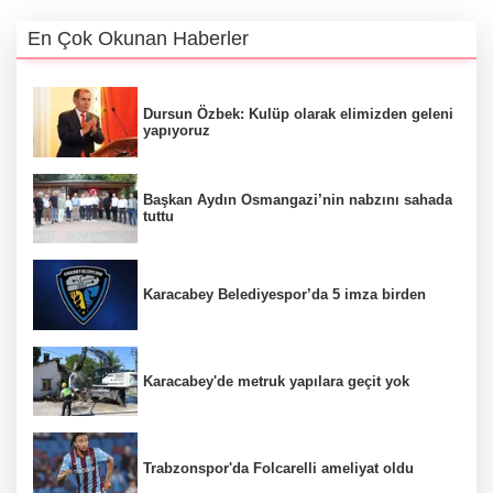
En Çok Okunan Haberler
Dursun Özbek: Kulüp olarak elimizden geleni
yapıyoruz
Başkan Aydın Osmangazi’nin nabzını sahada
tuttu
Karacabey Belediyespor’da 5 imza birden
Karacabey'de metruk yapılara geçit yok
Trabzonspor'da Folcarelli ameliyat oldu