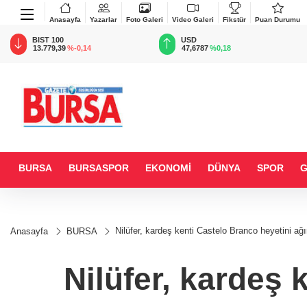
Anasayfa
Yazarlar
Foto Galeri
Video Galeri
Fikstür
Puan Durumu
BIST 100
USD
13.779,39
%-0,14
47,6787
%0,18
BURSA
BURSASPOR
EKONOMİ
DÜNYA
SPOR
Nilüfer, kardeş kenti Castelo Branco heyetini ağı
Anasayfa
BURSA
Nilüfer, kardeş 