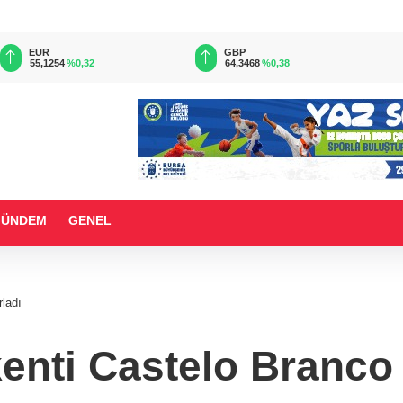
EUR
GBP
55,1254
%0,32
64,3468
%0,38
GÜNDEM
GENEL
rladı
kenti Castelo Branco 