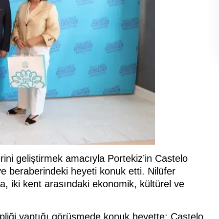
lerini geliştirmek amacıyla Portekiz’in Castelo
beraberindeki heyeti konuk etti. Nilüfer
, iki kent arasındaki ekonomik, kültürel ve
ipliği yaptığı görüşmede konuk heyette; Castelo