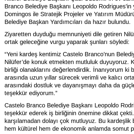
Branco Belediye Başkanı Leopoldo Rodrigues’in y
Domingos ile Stratejik Projeler ve Yatırım Müdür
Belediye Başkan Yardımcıları da hazır bulundu.
Ziyaretten duyduğu memnuniyeti dile getiren Nilü
ortak geleceğine vurgu yaparak şunları söyledi:
“Yeni kardeş kentimiz Castelo Branco’nun Beled
Nilüfer’de konuk etmekten mutluluk duyuyoruz. Ken
birliği olanaklarını değerlendirdik. İnanıyorum ki
arasında uzun yıllar sürecek verimli ve kalıcı ort
arasındaki dostluk ve dayanışmayı daha da güçlend
teşekkür ediyorum.”
Castelo Branco Belediye Başkanı Leopoldo Rodrig
teşekkür ederek iş birliğinin önemine dikkat çekt
karşılamadan dolayı çok mutluyuz. Bu kardeşlik
hem kültürel hem de ekonomik anlamda somut pro