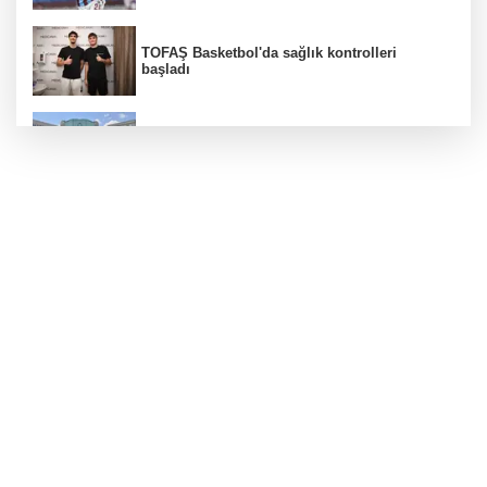
TOFAŞ Basketbol'da sağlık kontrolleri
başladı
Erguvan Bayramı minyatür sanatıyla
geleceğe taşınacak