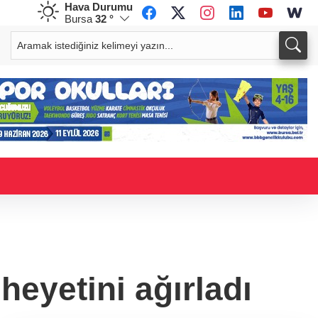
Hava Durumu
Bursa
32 °
CHF
CAD
59,0083
%0,82
34,1883
%0,73
heyetini ağırladı