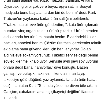
ürün satın alanlar var. Rize, Trabzon, Samsun, Ankara,
Diyarbakır gibi birçok yere beyaz eşya sattım. Sosyal
medyada bunu başlatanlardan biri de benim" dedi. Kurt,
Trabzon’un yaylasına kadar ürün sattığını belirterek,
"Trabzon’da bir eve ürün gönderdim, 7. kata ürün çıkmadı
buradan vinç organize ettik ürünü çıkarttık. Ürünü benden
aldıklarında her türlü muhatabı benim. Evlerindeki kızları,
bacıları, anneleri benim. Çözüm üretmesi gerekenler teknik
ekip ama bana güvendikleri için beni arıyorlar. Dolap
aldınız eve sokamıyorsunuz. Tüketici servise değil benim
söylediklerime ikna oluyor. Servisle aynı şeyi söylüyorum
onlara değil bana inanıyorlar." diye konuştu. Bazen
çamaşır ve bulaşık makinesini kendisinin sırtlayıp
tüketiciye götürdüğünü, yaz aylarında tarlada ürün hasat
ettiğini anlatan Kurt, "Sırtımda yükle merdiven bile çıktım.
Çalıştım, çabaladım ama hiç şikayetçi değilim" ifadesini
kullandı.