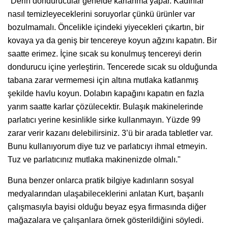
"Derin dondurucular genelde karlanma yapar. Kadınlar
nasıl temizleyeceklerini soruyorlar çünkü ürünler var
bozulmamalı. Öncelikle içindeki yiyecekleri çıkartın, bir
kovaya ya da geniş bir tencereye koyun ağzını kapatın. Bir
saatte erimez. İçine sıcak su konulmuş tencereyi derin
dondurucu içine yerleştirin. Tencerede sıcak su olduğunda
tabana zarar vermemesi için altına mutlaka katlanmış
şekilde havlu koyun. Dolabın kapağını kapatın en fazla
yarım saatte karlar çözülecektir. Bulaşık makinelerinde
parlatıcı yerine kesinlikle sirke kullanmayın. Yüzde 99
zarar verir kazanı delebilirsiniz. 3’ü bir arada tabletler var.
Bunu kullanıyorum diye tuz ve parlatıcıyı ihmal etmeyin.
Tuz ve parlatıcınız mutlaka makinenizde olmalı."
Buna benzer onlarca pratik bilgiye kadınların sosyal
medyalarından ulaşabileceklerini anlatan Kurt, başarılı
çalışmasıyla bayisi olduğu beyaz eşya firmasında diğer
mağazalara ve çalışanlara örnek gösterildiğini söyledi.