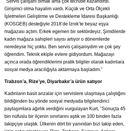
"Servis çalışanı olmak ama çok tecrübe kazandırdı.
Girişimci olma hayalim vardı. Küçük ve Orta Ölçekli
İşletmeleri Geliştirme ve Destekleme İdaresi Başkanlığı
(KOSGEB) desteğiyle 2018’de İznik’te beyaz eşya
mağazası açtım. Erkek egemen bir sektördeyiz. Şimdilerde
kadın mağaza sahipleri sayısı artıyor o dönemlerde
neredeyse hiç yoktu. Ben servis çalışanıydım ve çok şey
öğrendim. Teknik ekiple evlere gidiyordum. Mağazayı
açınca orada öğrendiklerimi pratik bilgiler olarak kadınlara
sosyal medya aracılığıyla aktarmaya başladım."
Trabzon’a, Rize’ye, Diyarbakır’a ürün satıyor
Kadınların basit arızalar için servislere ulaşmaya çalıştığını
bildiğinden bu yönde sosyal medyada bilgilendirici
paylaşımlara ağırlık verdiğini vurgulayan Kurt, "Sonuçta 45
bin nüfuslu bir ilçenin sınırlarını aştık ve 100 binden fazla
takipçiye ulaştık. Ülkenin dört bir yanından bizi takip eden,