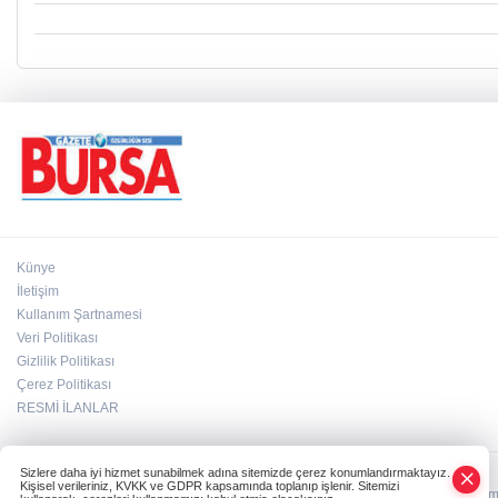
Künye
İletişim
Kullanım Şartnamesi
Veri Politikası
Gizlilik Politikası
Çerez Politikası
RESMİ İLANLAR
Sizlere daha iyi hizmet sunabilmek adına sitemizde çerez konumlandırmaktayız.
Kişisel verileriniz, KVKK ve GDPR kapsamında toplanıp işlenir. Sitemizi
HABER YAZILIMI
ve TURKTICARET.NET projesidir Copyright© 2006-2026 Tüm ha