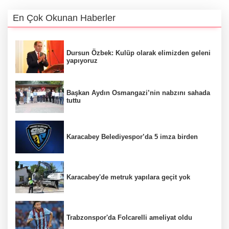
En Çok Okunan Haberler
Dursun Özbek: Kulüp olarak elimizden geleni
yapıyoruz
Başkan Aydın Osmangazi’nin nabzını sahada
tuttu
Karacabey Belediyespor’da 5 imza birden
Karacabey'de metruk yapılara geçit yok
Trabzonspor'da Folcarelli ameliyat oldu