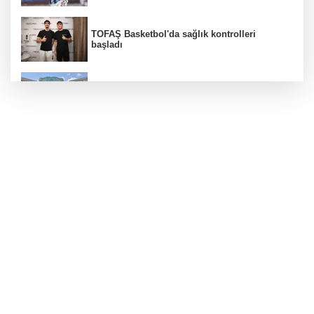
TOFAŞ Basketbol'da sağlık kontrolleri
başladı
Erguvan Bayramı minyatür sanatıyla
geleceğe taşınacak