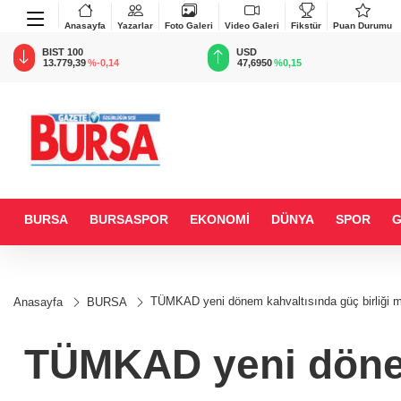
Anasayfa
Yazarlar
Foto Galeri
Video Galeri
Fikstür
Puan Durumu
BIST 100
USD
13.779,39
%-0,14
47,6950
%0,15
BURSA
BURSASPOR
EKONOMİ
DÜNYA
SPOR
TÜMKAD yeni dönem kahvaltısında güç birliği m
Anasayfa
BURSA
TÜMKAD yeni dönem 