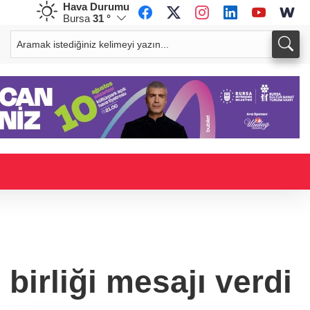
Hava Durumu
Bursa
31 °
CHF
CAD
59,0494
%0,83
34,2164
%0,76
irliği mesajı verdi