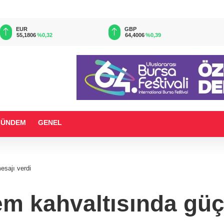
EUR
GBP
55,1806
%0,32
64,4006
%0,39
GÜNDEM
GENEL
esajı verdi
kahvaltısında güç b