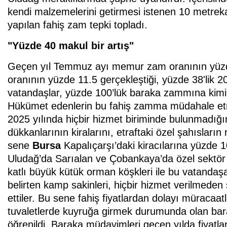
kendi malzemelerini getirmesi istenen 10 metreka
yapılan fahiş zam tepki topladı.
"Yüzde 40 makul bir artış"
Geçen yıl Temmuz ayı memur zam oranının yüzd
oranının yüzde 11.5 gerçekleştiği, yüzde 38'lik 
vatandaşlar, yüzde 100’lük baraka zammına kimin k
Hükümet edenlerin bu fahiş zamma müdahale etm
2025 yılında hiçbir hizmet biriminde bulunmadığı
dükkanlarının kiralarını, etraftaki özel şahısları
sene
Bursa
Kapalıçarşı’daki kiracılarına yüzde 
Uludağ’da Sarıalan ve Çobankaya’da özel sektör t
katlı büyük kütük orman köşkleri ile bu vatandaşa
belirten kamp sakinleri, hiçbir hizmet verilmeden
ettiler. Bu sene fahiş fiyatlardan dolayı müracaa
tuvaletlerde kuyruğa girmek durumunda olan baraka 
öğrenildi. Baraka müdavimleri geçen yılda fiyat