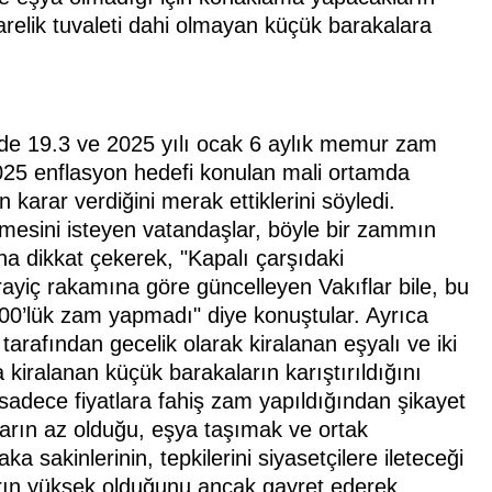
relik tuvaleti dahi olmayan küçük barakalara
e 19.3 ve 2025 yılı ocak 6 aylık memur zam
2025 enflasyon hedefi konulan mali ortamda
arar verdiğini merak ettiklerini söyledi.
esini isteyen vatandaşlar, böyle bir zammın
na dikkat çekerek, "Kapalı çarşıdaki
n rayiç rakamına göre güncelleyen Vakıflar bile, bu
100’lük zam yapmadı" diye konuştular. Ayrıca
arafından gecelik olarak kiralanan eşyalı ve iki
 kiralanan küçük barakaların karıştırıldığını
 sadece fiyatlara fahiş zam yapıldığından şikayet
tların az olduğu, eşya taşımak ve ortak
sakinlerinin, tepkilerini siyasetçilere ileteceği
ların yüksek olduğunu ancak gayret ederek