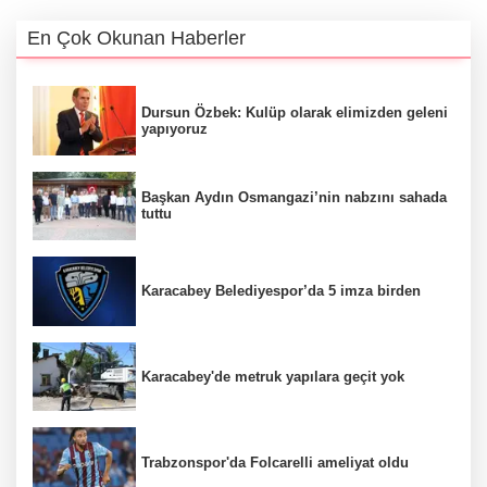
En Çok Okunan Haberler
Dursun Özbek: Kulüp olarak elimizden geleni
yapıyoruz
Başkan Aydın Osmangazi’nin nabzını sahada
tuttu
Karacabey Belediyespor’da 5 imza birden
Karacabey'de metruk yapılara geçit yok
Trabzonspor'da Folcarelli ameliyat oldu