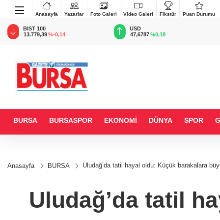
Anasayfa
Yazarlar
Foto Galeri
Video Galeri
Fikstür
Puan Durumu
BIST 100
USD
13.779,39
%-0,14
47,6787
%0,18
BURSA
BURSASPOR
EKONOMİ
DÜNYA
SPOR
Uludağ’da tatil hayal oldu: Küçük barakalara b
Anasayfa
BURSA
Uludağ’da tatil h