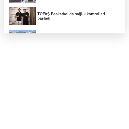
TOFAŞ Basketbol'da sağlık kontrolleri
başladı
Erguvan Bayramı minyatür sanatıyla
geleceğe taşınacak