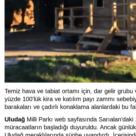
Temiz hava ve tabiat ortamı için, dar gelir grubu
yüzde 100'lük kira ve katılım payı zammı sebeb
barakaları ve çadırlı konaklama alanlardaki bu f
Uludağ
Milli Parkı web sayfasında Sarıalan’daki
müracaatların başladığı duyuruldu. Ancak günlük 
Uludağ meraklılarında şüphe uyandırdı. İçerisin