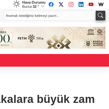
Hava Durumu
Bursa
32 °
CHF
CAD
59,0083
%0,82
34,1883
%0,73
rakalara büyük zam