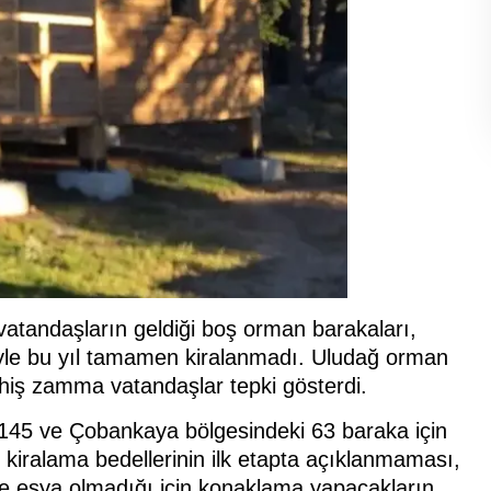
 vatandaşların geldiği boş orman barakaları,
iyle bu yıl tamamen kiralanmadı. Uludağ orman
ahiş zamma vatandaşlar tepki gösterdi.
 145 ve Çobankaya bölgesindeki 63 baraka için
kiralama bedellerinin ilk etapta açıklanmaması,
de eşya olmadığı için konaklama yapacakların