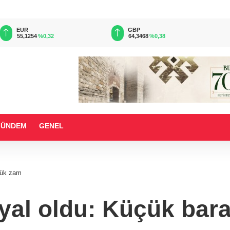
EUR
GBP
55,1254
%0,32
64,3468
%0,38
GÜNDEM
GENEL
üyük zam
ayal oldu: Küçük ba