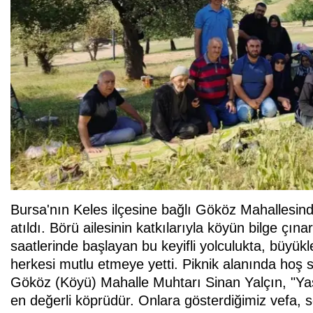
Bursa'nın Keles ilçesine bağlı Gököz Mahallesinde
atıldı. Börü ailesinin katkılarıyla köyün bilge çın
saatlerinde başlayan bu keyifli yolculukta, büyükl
herkesi mutlu etmeye yetti. Piknik alanında hoş s
Gököz (Köyü) Mahalle Muhtarı Sinan Yalçın, "Yaş
en değerli köprüdür. Onlara gösterdiğimiz vefa, 