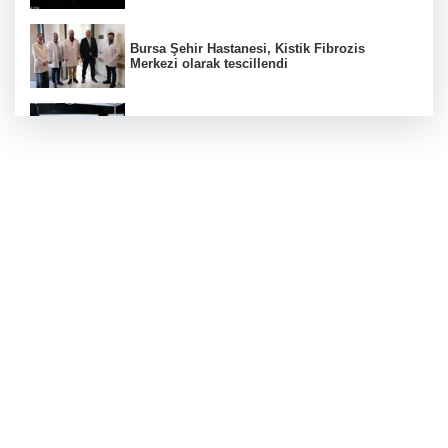
Bursa Şehir Hastanesi, Kistik Fibrozis
Merkezi olarak tescillendi
Başkan Şadi Özdemir, Esentepeliler'i dinledi