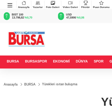
Anasayfa
Yazarlar
Foto Galeri
Video Galeri
Fikstür
Puan Durumu
BIST 100
USD
13.798,82
%0,70
47,5906
%0,06
BURSA
BURSASPOR
EKONOMİ
DÜNYA
SPOR
Yürekleri ısıtan buluşma
Anasayfa
BURSA
Y