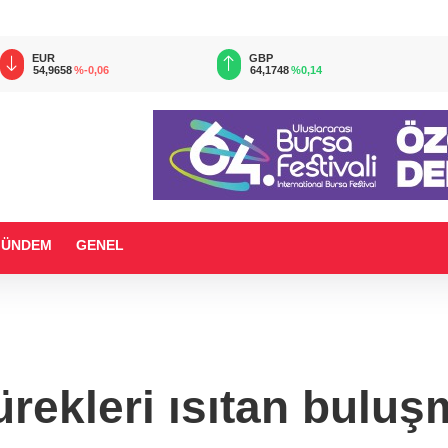
EUR
GBP
54,9658
%-0,06
64,1748
%0,14
GÜNDEM
GENEL
ürekleri ısıtan buluş