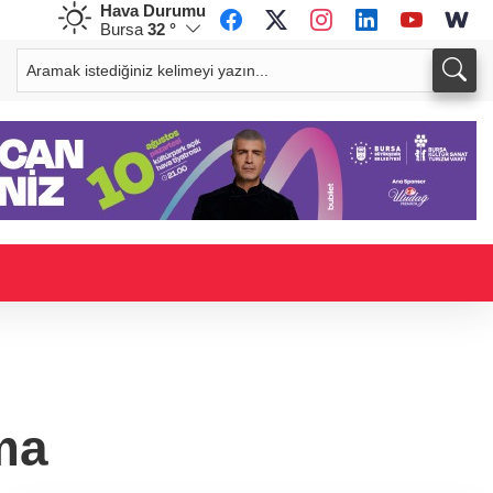
Hava Durumu
Bursa
32 °
CHF
CAD
58,5298
%-0,67
33,9097
%-0,10
ma