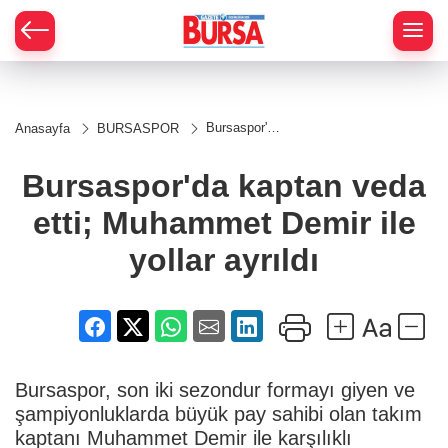
Bursaspor'da
Anasayfa
BURSASPOR
kaptan veda
etti;
Muhammet
Bursaspor'da kaptan veda
Demir ile
yollar ayrıldı
etti; Muhammet Demir ile
yollar ayrıldı
Bursaspor, son iki sezondur formayı giyen ve
şampiyonluklarda büyük pay sahibi olan takım
kaptanı Muhammet Demir ile karşılıklı