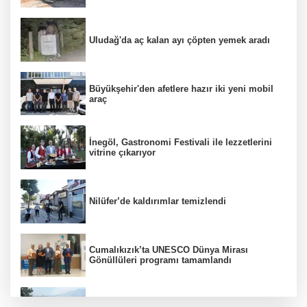
Uludağ'da aç kalan ayı çöpten yemek aradı
Büyükşehir'den afetlere hazır iki yeni mobil
araç
İnegöl, Gastronomi Festivali ile lezzetlerini
vitrine çıkarıyor
Nilüfer’de kaldırımlar temizlendi
Cumalıkızık’ta UNESCO Dünya Mirası
Gönüllüleri programı tamamlandı
Bursa'da orman yangınına havadan ve