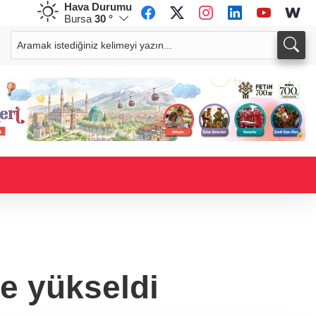
Hava Durumu
Bursa
30 °
CHF
CAD
59,0083
%0,82
34,1883
%0,73
'e yükseldi