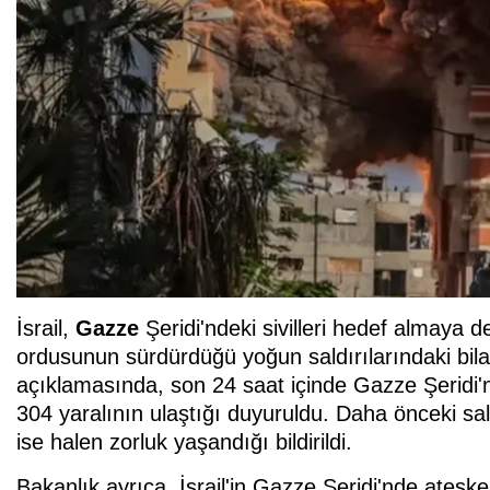
İsrail,
Gazze
Şeridi'ndeki sivilleri hedef almaya de
ordusunun sürdürdüğü yoğun saldırılarındaki bilan
açıklamasında, son 24 saat içinde Gazze Şeridi'n
304 yaralının ulaştığı duyuruldu. Daha önceki sal
ise halen zorluk yaşandığı bildirildi.
Bakanlık ayrıca, İsrail'in Gazze Şeridi'nde ateşk