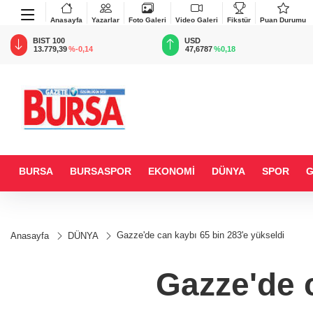
Anasayfa
Yazarlar
Foto Galeri
Video Galeri
Fikstür
Puan Durumu
BIST 100
USD
13.779,39
%-0,14
47,6787
%0,18
BURSA
BURSASPOR
EKONOMİ
DÜNYA
SPOR
Gazze'de can kaybı 65 bin 283'e yükseldi
Anasayfa
DÜNYA
Gazze'de c