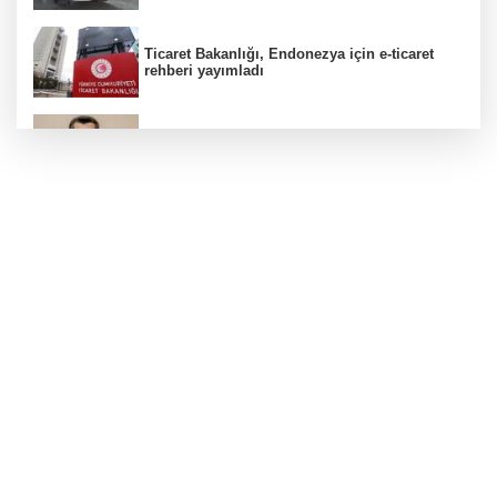
Ticaret Bakanlığı, Endonezya için e-ticaret
rehberi yayımladı
Kanser görüntülemede yeni nesil teknolojiler
teşhis ve tedavide önemli yol gösteriyor