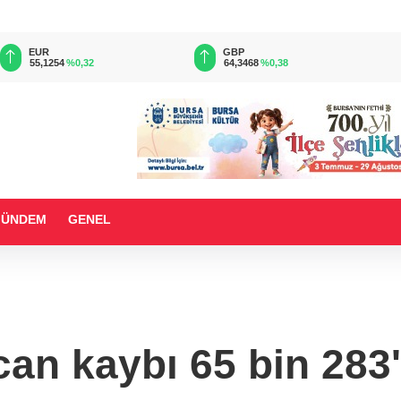
EUR
GBP
55,1254
%0,32
64,3468
%0,38
GÜNDEM
GENEL
an kaybı 65 bin 283