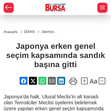
Japonya
Anasayfa
DÜNYA
erken genel
seçim
kapsamında
Japonya erken genel
sandık
başına gitti
seçim kapsamında sandık
başına gitti
Japonya’da halk, Ulusal Meclis’in alt kanadı
olan Temsilciler Meclisi üyelerini belirlemek
üzere yapılan erken genel seçim kapsamında