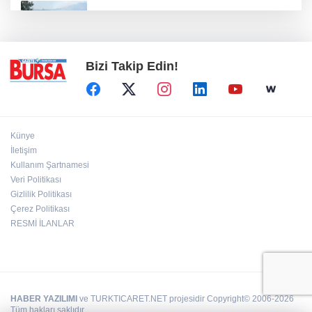
Bursa'da orman yangınına havadan ve
karadan müdahale
Bizi Takip Edin!
Künye
İletişim
Kullanım Şartnamesi
Veri Politikası
Gizlilik Politikası
Çerez Politikası
RESMİ İLANLAR
HABER YAZILIMI
ve TURKTICARET.NET projesidir Copyright© 2006-2026
Tüm hakları saklıdır.