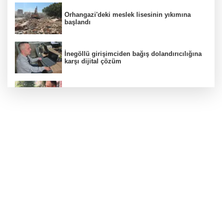
Orhangazi'deki meslek lisesinin yıkımına
başlandı
İnegöllü girişimciden bağış dolandırıcılığına
karşı dijital çözüm
Yağmur suyu giderine sıkışan kediyi itfaiye
kurtardı