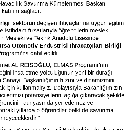
avacılık Savunma Kümelenmesi Başkanı
katılım sağladı.
liği, sektörün değişen ihtiyaçlarına uygun eğitim
ve istihdam fırsatlarıyla öğrencilerin mesleki
çkin Mesleki ve Teknik Anadolu Lisesinde
rsa Otomotiv Endüstrisi İhracatçıları Birliği
gramı’na dahil edildi.
 Ahmet ALİREİSOĞLU, ELMAS Programı’nın
eceğini inşa etme yolculuğunun yeni bir durağı
 Sanayii Başkanlığının hızını ve dinamizmini,
ak için kullanmalıyız. Dolayısıyla Bakanlığımızın
ncilerimizi potansiyellerini açığa çıkaracak şekilde
r öğrencinin dünyasında yer edemez ve
raki yıllarda o öğrenciler belki de savunma
emeyeceklerdir.”
lığı ve Savunma Sanayii Başkanlığı olmak üzere