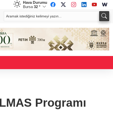
Hava Durumu
Bursa
32 °
CHF
CAD
59,0083
%0,82
34,1883
%0,73
ELMAS Programı