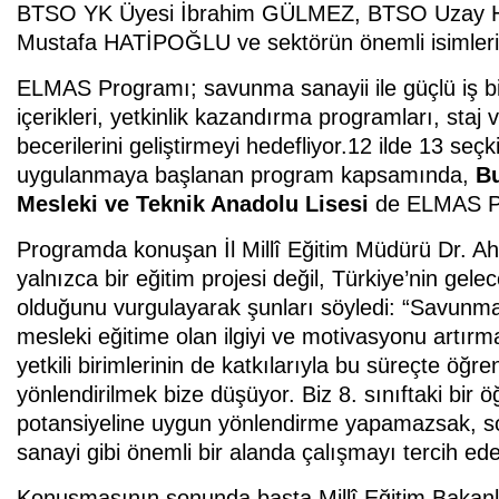
BTSO YK Üyesi İbrahim GÜLMEZ, BTSO Uzay H
Mustafa HATİPOĞLU ve sektörün önemli isimleri 
ELMAS Programı; savunma sanayii ile güçlü iş bir
içerikleri, yetkinlik kazandırma programları, staj 
becerilerini geliştirmeyi hedefliyor.12 ilde 13 se
uygulanmaya başlanan program kapsamında,
Bu
Mesleki ve Teknik Anadolu Lisesi
de ELMAS Pro
Programda konuşan İl Millî Eğitim Müdürü Dr.
yalnızca bir eğitim projesi değil, Türkiye’nin gel
olduğunu vurgulayarak şunları söyledi: “Savunma
mesleki eğitime olan ilgiyi ve motivasyonu artırm
yetkili birimlerinin de katkılarıyla bu süreçte öğre
yönlendirilmek bize düşüyor. Biz 8. sınıftaki bi
potansiyeline uygun yönlendirme yapamazsak, son
sanayi gibi önemli bir alanda çalışmayı tercih ed
Konuşmasının sonunda başta Millî Eğitim Bakan