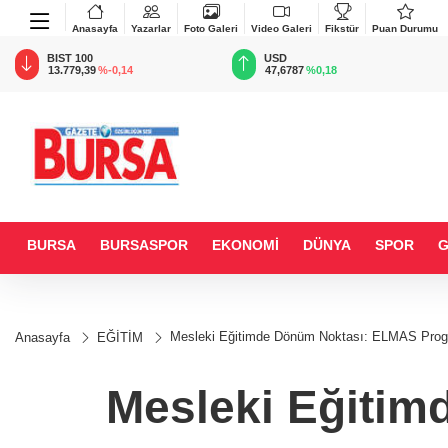
Anasayfa
Yazarlar
Foto Galeri
Video Galeri
Fikstür
Puan Durumu
BIST 100
USD
13.779,39
%-0,14
47,6787
%0,18
BURSA
BURSASPOR
EKONOMİ
DÜNYA
SPOR
Mesleki Eğitimde Dönüm Noktası: ELMAS Progra
Anasayfa
EĞİTİM
Mesleki Eğiti