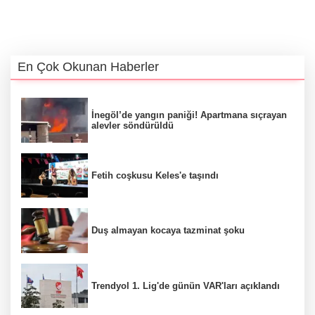
En Çok Okunan Haberler
İnegöl’de yangın paniği! Apartmana sıçrayan
alevler söndürüldü
Fetih coşkusu Keles'e taşındı
Duş almayan kocaya tazminat şoku
Trendyol 1. Lig'de günün VAR'ları açıklandı