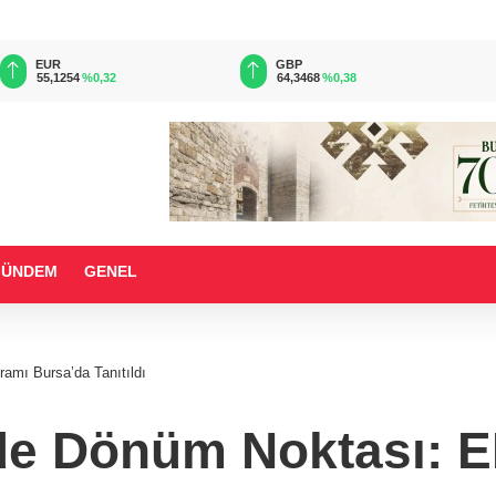
EUR
GBP
55,1254
%0,32
64,3468
%0,38
GÜNDEM
GENEL
mı Bursa’da Tanıtıldı
mde Dönüm Noktası: 