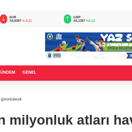
EUR
GBP
54,9387
%-0,11
64,1387
%0,12
GÜNDEM
GENEL
 görüntülendi
in milyonluk atları 