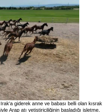
Irak'a giderek anne ve babası belli olan kısrak
le Arap atı yetiştiriciliğinin başladığı işletme,