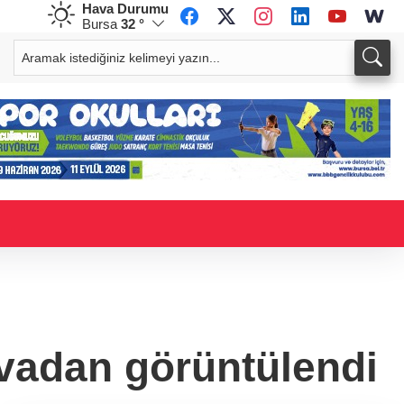
Hava Durumu
Bursa
32 °
CHF
CAD
58,5444
%-0,64
33,9214
%-0,06
havadan görüntülendi