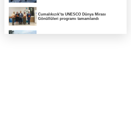
Cumalıkızık’ta UNESCO Dünya Mirası
Gönüllüleri programı tamamlandı
Bursa'da orman yangınına havadan ve
karadan müdahale