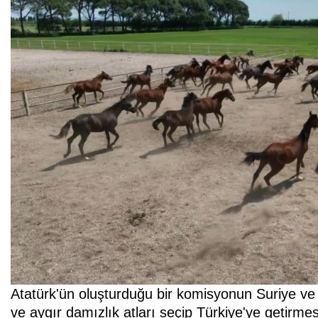
Atatürk'ün oluşturduğu bir komisyonun Suriye ve 
ve aygır damızlık atları seçip Türkiye'ye getirmesiy