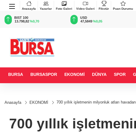
Anasayfa
Yazarlar
Foto Galeri
Video Galeri
Fikstür
Puan Durumu
BIST 100
USD
13.798,82
%0,70
47,5849
%0,05
BURSA
BURSASPOR
EKONOMİ
DÜNYA
SPOR
700 yıllık işletmenin milyonluk atları havadan
Anasayfa
EKONOMİ
700 yıllık işletmen