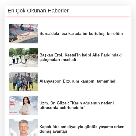
En Çok Okunan Haberler
Bursa'daki feci kazada bir kurtuluş, bir ölüm
Başkan Erol, Kestel'in kalbi Aile Parkı'ndaki
çalışmaları inceledi
Alanyaspor, Erzurum kampını tamamladı
Uzm. Dr. Güzel: "Karın ağrısının nedeni
ultrasonla belirlenebilir"
Kapalı fıtık ameliyatıyla günlük yaşama erken
dönüş avantajı