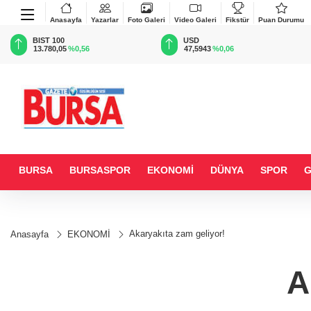
Anasayfa
Yazarlar
Foto Galeri
Video Galeri
Fikstür
Puan Durumu
BIST 100
USD
13.780,05
%0,56
47,5943
%0,06
BURSA
BURSASPOR
EKONOMİ
DÜNYA
SPOR
Akaryakıta zam geliyor!
Anasayfa
EKONOMİ
A