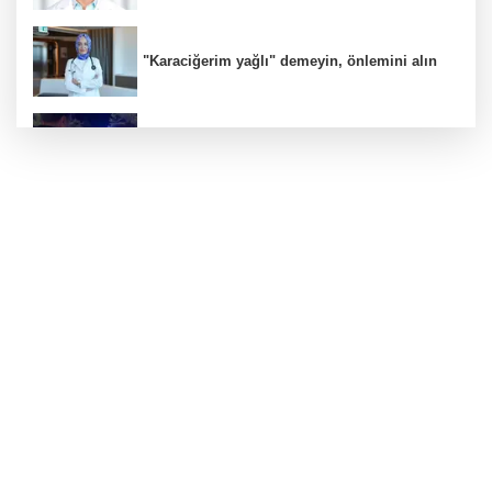
"Karaciğerim yağlı" demeyin, önlemini alın
Bursa'da alkollü sürücü mahalleyi savaş
alanına çevirdi