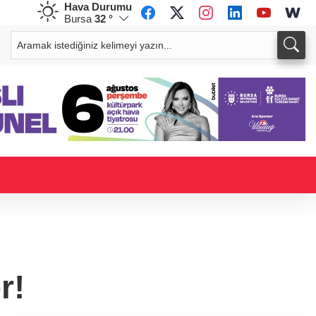
Hava Durumu
Bursa
32 °
CHF
CAD
58,8381
%-0,15
33,9642
%0,05
r!