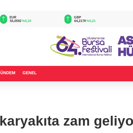
EUR
GBP
55,0592
%0,10
64,2178
%0,21
GÜNDEM
GENEL
karyakıta zam geliyo