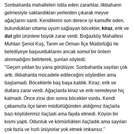
Sonbaharda mahalleleri istila eden zararlılar, ilkbaharın
gelmesiyle saklandıkları yerlerden çıkarak meyve
ağaçlarını sardı. Kendilerini son derece iyi kamufle eden,
bulundukları ortama uyum sağlayan böcekler,
kiraz
, erik ve
dut
gibi ürünlere büyük zarar verdi. Boğazköy Mahallesi
Muhtarı Şenol Kuş, Tarım ve Orman İlçe Müdürlüğü ile
belediyeye başvurduklarını ancak somut bir önlem
alınmadığını belirterek, şunları söyledi;
"Geçen yıldan bu yana görülüyor. Sonbaharda sayıları çok
arttı. ilkbaharda mücadele edileceğini söylediler ama
başlamadı. Böceklerle baş başa kaldık. Kiraz, erik ve
dutlara zarar verdi. Ağaçlarda kiraz ve erik neredeyse hiç
kalmadı. Önce zirai don sonra böcekler vurdu. Kendi
çabamızla ilçe tarım müdürlüğünden aldığımız ilaçlarla
bazı köylülerimiz ilaçladı ama fayda etmedi. Köyün bir
kısmı yaptı. Odunluk ve kömürlükleri ilaçladık ama sayıları
çok fazla ve hızlı ürüyorlar yok etmek imkansız."