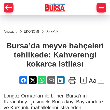
Bursa’da
Anasayfa
EKONOMİ
meyve
bahçeleri
tehlikede:
Bursa’da meyve bahçeleri
Kahverengi
kokarca
tehlikede: Kahverengi
istilası
kokarca istilası
Longoz Ormanları ile bilinen Bursa'nın
Karacabey ilçesindeki Boğazköy, Bayramdere
ve Kurşunlu mahallelerini istila eden