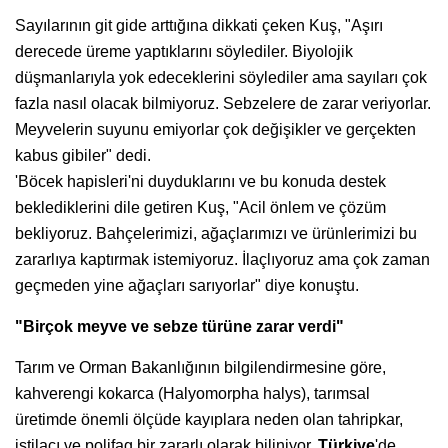
Sayılarının git gide arttığına dikkati çeken Kuş, "Aşırı
derecede üreme yaptıklarını söylediler. Biyolojik
düşmanlarıyla yok edeceklerini söylediler ama sayıları çok
fazla nasıl olacak bilmiyoruz. Sebzelere de zarar veriyorlar.
Meyvelerin suyunu emiyorlar çok değişikler ve gerçekten
kabus gibiler" dedi.
'Böcek hapisleri'ni duyduklarını ve bu konuda destek
beklediklerini dile getiren Kuş, "Acil önlem ve çözüm
bekliyoruz. Bahçelerimizi, ağaçlarımızı ve ürünlerimizi bu
zararlıya kaptırmak istemiyoruz. İlaçlıyoruz ama çok zaman
geçmeden yine ağaçları sarıyorlar" diye konuştu.
"Birçok meyve ve sebze türüne zarar verdi"
Tarım ve Orman Bakanlığının bilgilendirmesine göre,
kahverengi kokarca (Halyomorpha halys), tarımsal
üretimde önemli ölçüde kayıplara neden olan tahripkar,
istilacı ve polifag bir zararlı olarak biliniyor.
Türkiye
'de