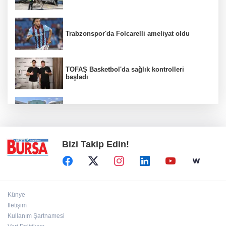
Trabzonspor'da Folcarelli ameliyat oldu
TOFAŞ Basketbol'da sağlık kontrolleri
başladı
Erguvan Bayramı minyatür sanatıyla
geleceğe taşınacak
Bizi Takip Edin!
Künye
İletişim
Kullanım Şartnamesi