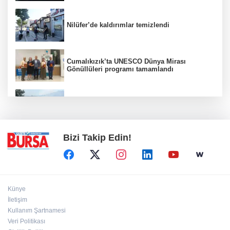
Nilüfer’de kaldırımlar temizlendi
Cumalıkızık’ta UNESCO Dünya Mirası
Gönüllüleri programı tamamlandı
Bursa'da orman yangınına havadan ve
karadan müdahale
Bizi Takip Edin!
Künye
İletişim
Kullanım Şartnamesi
Veri Politikası