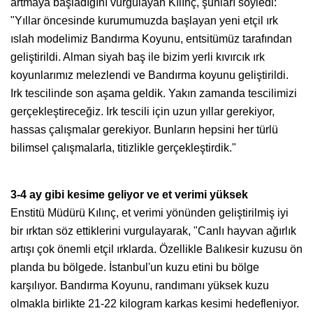
artmaya başladığını vurgulayan Kılınç, şunları söyledi:
"Yıllar öncesinde kurumumuzda başlayan yeni etçil ırk
ıslah modelimiz Bandırma Koyunu, entsitümüz tarafından
geliştirildi. Alman siyah baş ile bizim yerli kıvırcık ırk
koyunlarımız melezlendi ve Bandırma koyunu geliştirildi.
Irk tescilinde son aşama geldik. Yakın zamanda tescilimizi
gerçekleştireceğiz. Irk tescili için uzun yıllar gerekiyor,
hassas çalışmalar gerekiyor. Bunların hepsini her türlü
bilimsel çalışmalarla, titizlikle gerçekleştirdik."
3-4 ay gibi kesime geliyor ve et verimi yüksek
Enstitü Müdürü Kılınç, et verimi yönünden geliştirilmiş iyi
bir ırktan söz ettiklerini vurgulayarak, "Canlı hayvan ağırlık
artışı çok önemli etçil ırklarda. Özellikle Balıkesir kuzusu ön
planda bu bölgede. İstanbul'un kuzu etini bu bölge
karşılıyor. Bandırma Koyunu, randımanı yüksek kuzu
olmakla birlikte 21-22 kilogram karkas kesimi hedefleniyor.