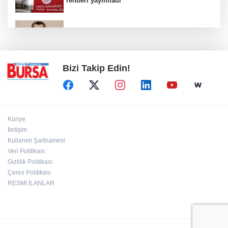
rehberi yayımladı
Kanser görüntülemede yeni nesil teknolojiler
teşhis ve tedavide önemli yol gösteriyor
Bizi Takip Edin!
Künye
İletişim
Kullanım Şartnamesi
Veri Politikası
Gizlilik Politikası
Çerez Politikası
RESMİ İLANLAR