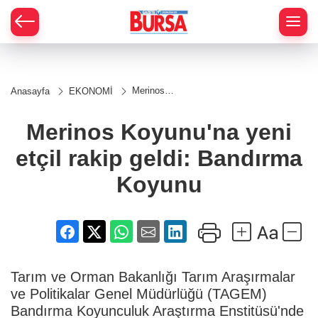
Merinos
Anasayfa
EKONOMİ
Koyunu'na
yeni etçil
rakip
Merinos Koyunu'na yeni
geldi:
Bandırma
etçil rakip geldi: Bandırma
Koyunu
Koyunu
Tarım ve Orman Bakanlığı Tarım Araşırmalar
ve Politikalar Genel Müdürlüğü (TAGEM)
Bandırma Koyunculuk Araştırma Enstitüsü'nde