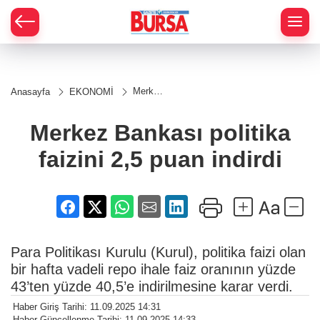
Merkez
Anasayfa
EKONOMİ
Bankası
politika
faizini
Merkez Bankası politika
2,5
puan
faizini 2,5 puan indirdi
indirdi
Para Politikası Kurulu (Kurul), politika faizi olan
bir hafta vadeli repo ihale faiz oranının yüzde
43’ten yüzde 40,5’e indirilmesine karar verdi.
Haber Giriş Tarihi: 11.09.2025 14:31
Haber Güncellenme Tarihi: 11.09.2025 14:33