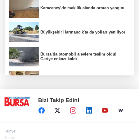
Karacabey’de makilik alanda orman yangını
Büyükşehir Harmancık'ta da yolları yeniliyor
Bursa’da otomobil alevlere teslim oldu!
Geriye enkazı kaldı
Nilüfer'de kent rehberi ve imar durumu
sorgulama yenilendi
Bizi Takip Edin!
Künye
İletişim