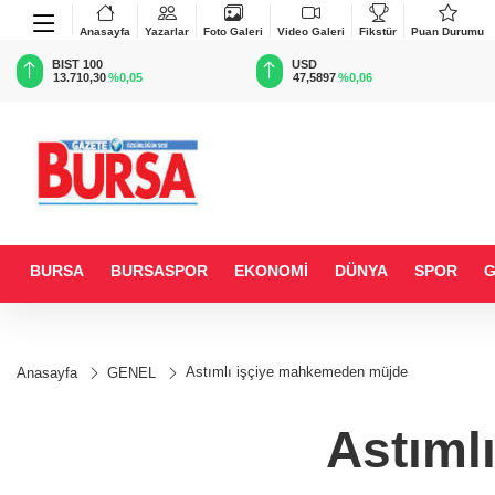
Anasayfa
Yazarlar
Foto Galeri
Video Galeri
Fikstür
Puan Durumu
BIST 100
USD
13.710,30
%0,05
47,5897
%0,06
BURSA
BURSASPOR
EKONOMİ
DÜNYA
SPOR
Astımlı işçiye mahkemeden müjde
Anasayfa
GENEL
Astıml