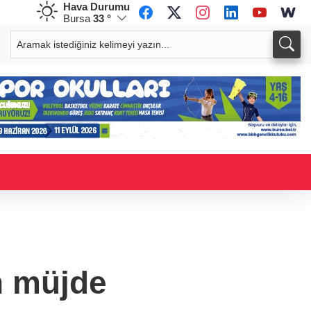
Hava Durumu
Bursa
33 °
CHF
CAD
58,8505
%-0,13
33,9582
%0,04
n müjde