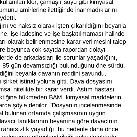
e kullanılan klor, çamaşır suyu gibi kimyasal
munu amirlerine ilettiğinde inanmadıklarını,
ydetti.
ı ve haksız olarak işten çıkarıldığını beyanla
tine, işe iadesine ve işe başlatılmaması halinde
rı olarak belirlenmesine karar verilmesini talep
 süre boyunca çok sayıda rapordan dolayı
nlerde de arkadaşları ile sorunlar yaşadığını,
ariç 85 gün devamsızlığı bulunduğunu öne sürdü.
ldiğini beyanla davanın reddini savundu.
irket istinaf yoluna gitti. Dava dosyasını
l nitelikte bir karar verdi. Astım hastası
erektiğine hükmeden BAM, kimyasal maddelerin
ararda şöyle denildi: "Dosyanın incelenmesinde
sal bulunan ortamda çalışmasının uygun
avacı tanıklarının beyanına göre davacının
 rahatsızlık yaşadığı, bu nedenle daha önce