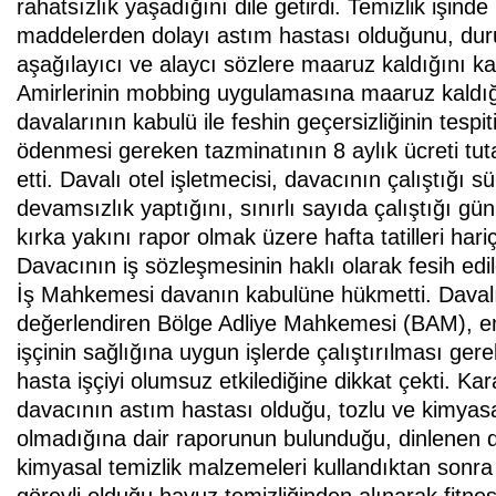
rahatsızlık yaşadığını dile getirdi. Temizlik işind
maddelerden dolayı astım hastası olduğunu, duru
aşağılayıcı ve alaycı sözlere maaruz kaldığını ka
Amirlerinin mobbing uygulamasına maaruz kaldığın
davalarının kabulü ile feshin geçersizliğinin tespi
ödenmesi gereken tazminatının 8 aylık ücreti tuta
etti. Davalı otel işletmecisi, davacının çalıştığı
devamsızlık yaptığını, sınırlı sayıda çalıştığı gü
kırka yakını rapor olmak üzere hafta tatilleri h
Davacının iş sözleşmesinin haklı olarak fesih edi
İş Mahkemesi davanın kabulüne hükmetti. Davalı ş
değerlendiren Bölge Adliye Mahkemesi (BAM), emsa
işçinin sağlığına uygun işlerde çalıştırılması g
hasta işçiyi olumsuz etkilediğine dikkat çekti. K
davacının astım hastası olduğu, tozlu ve kimya
olmadığına dair raporunun bulunduğu, dinlenen d
kimyasal temizlik malzemeleri kullandıktan sonra