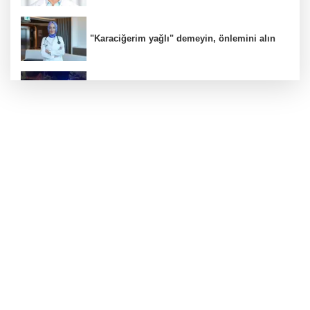
"Karaciğerim yağlı" demeyin, önlemini alın
Bursa'da alkollü sürücü mahalleyi savaş
alanına çevirdi