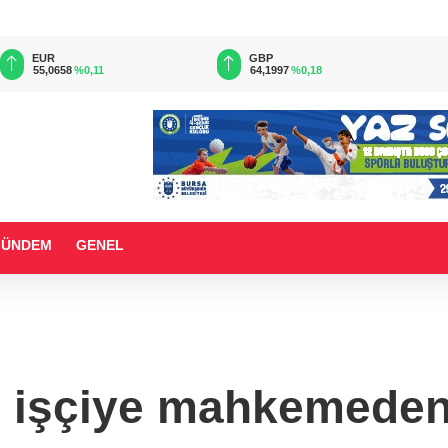
EUR
GBP
55,0658
%0,11
64,1997
%0,18
GÜNDEM
GENEL
ı işçiye mahkemede