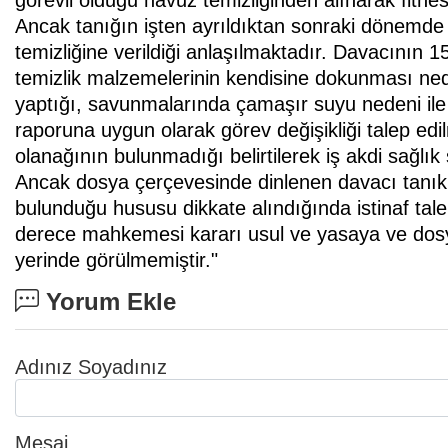
görevli olduğu havuz temizliğinden alınarak fitnes
Ancak tanığın işten ayrıldıktan sonraki dönemde 
temizliğine verildiği anlaşılmaktadır. Davacının 15
temizlik malzemelerinin kendisine dokunması nede
yaptığı, savunmalarında çamaşır suyu nedeni ile k
raporuna uygun olarak görev değişikliği talep edi
olanağının bulunmadığı belirtilerek iş akdi sağlık 
Ancak dosya çerçevesinde dinlenen davacı tanık
bulunduğu hususu dikkate alındığında istinaf talep
derece mahkemesi kararı usul ve yasaya ve dosya i
yerinde görülmemiştir."
Yorum Ekle
Adınız Soyadınız
Mesaj