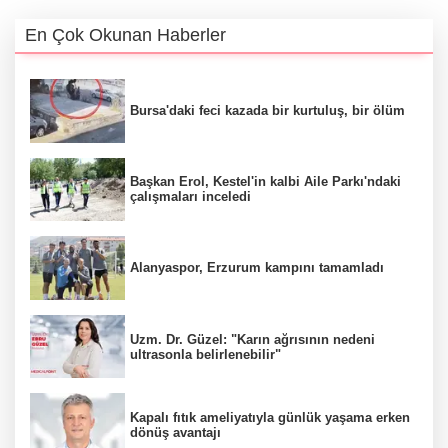
En Çok Okunan Haberler
Bursa'daki feci kazada bir kurtuluş, bir ölüm
Başkan Erol, Kestel'in kalbi Aile Parkı'ndaki
çalışmaları inceledi
Alanyaspor, Erzurum kampını tamamladı
Uzm. Dr. Güzel: "Karın ağrısının nedeni
ultrasonla belirlenebilir"
Kapalı fıtık ameliyatıyla günlük yaşama erken
dönüş avantajı