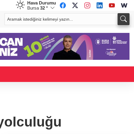
Hava Durumu
Bursa
32 °
CHF
CAD
58,7283
%0,28
34,0107
%0,16
 yolculuğu