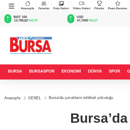
Anasayfa
Yazarlar
Foto Galeri
Video Galeri
Fikstür
Puan Durumu
BIST 100
USD
13.798,82
%0,70
47,7000
%0,17
BURSA
BURSASPOR
EKONOMİ
DÜNYA
SPOR
Bursa’da çocukların tehlikeli yolculuğu
Anasayfa
GENEL
Bursa’da 