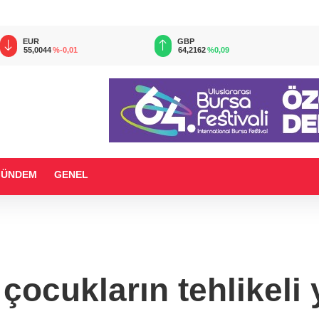
EUR
GBP
55,0044
%-0,01
64,2162
%0,09
GÜNDEM
GENEL
çocukların tehlikeli