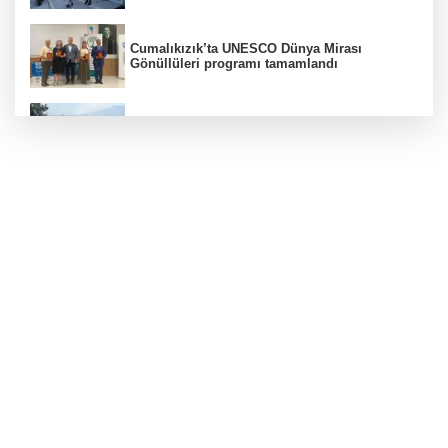
Cumalıkızık’ta UNESCO Dünya Mirası
Gönüllüleri programı tamamlandı
Bursa'da orman yangınına havadan ve
karadan müdahale